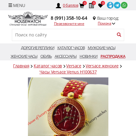
0
0
0
0
баллов
8 (991) 358-10-64
Ваш город:
Помона
Перезвоните мне
ДОРОГИЕ РЕПЛИКИ
КАТАЛОГ ЧАСОВ
МУЖСКИЕ ЧАСЫ
ЖЕНСКИЕ ЧАСЫ
ОБУВЬ
АКСЕССУАРЫ
НОВИНКИ
РАСПРОДАЖА
Главная
Каталог часов
Versace
Versace женские
Часы Versace Venus H100637