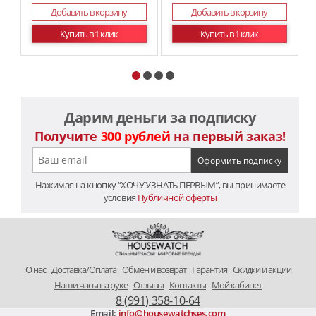
Добавить в корзину
Добавить в корзину
Купить в 1 клик
Купить в 1 клик
Дарим деньги за подписку
Получите
300 рублей
на первый заказ!
Нажимая на кнопку “ХОЧУ УЗНАТЬ ПЕРВЫМ”, вы принимаете
условия
Публичной оферты
O нас
Доставка/Оплата
Обмен и возврат
Гарантия
Скидки и акции
Наши часы на руке
Отзывы
Контакты
Мой кабинет
8 (991) 358-10-64
Email:
info@housewatchses.com