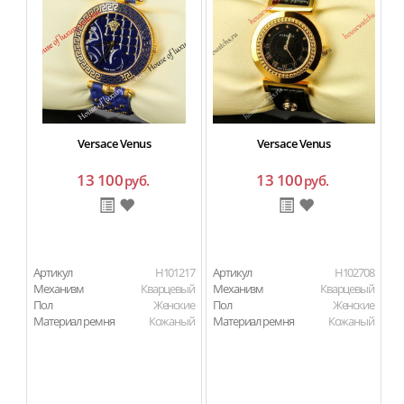
Versace Venus
Versace Venus
13 100
13 100
руб.
руб.
Артикул
H101217
Артикул
H102708
Ар
Механизм
Кварцевый
Механизм
Кварцевый
М
Пол
Женские
Пол
Женские
П
Материал ремня
Кожаный
Материал ремня
Кожаный
Ма