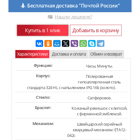
Бесплатная доставка "Почтой России"
Нашли дешевле?
Купить в 1 клик
Добавить в корзину
Характеристики
Доставка и оплата
Обмен и возврат
Функции:
Часы, Минуты.
Корпус:
Полированная
гипоаллергенная сталь
стандарта 324 HL с напылением IPG 16k (золото).
Стекло:
Сапфировое.
Браслет:
Кожаный ремешок с клипсой,
с фирменной эмблемой.
Механизм:
Швейцарский серийный
кварцевый механизм: ETA12-
042c