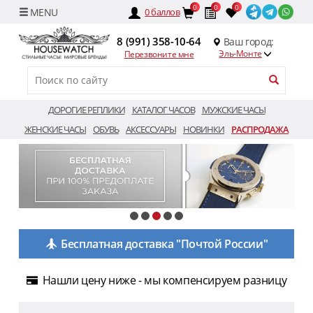
0
0
0
0
баллов
8 (991) 358-10-64
Ваш город:
Эль-Монте
Перезвоните мне
ДОРОГИЕ РЕПЛИКИ
КАТАЛОГ ЧАСОВ
МУЖСКИЕ ЧАСЫ
ЖЕНСКИЕ ЧАСЫ
ОБУВЬ
АКСЕССУАРЫ
НОВИНКИ
РАСПРОДАЖА
Бесплатная доставка "Почтой России"
Нашли цену ниже - мы компенсируем разницу