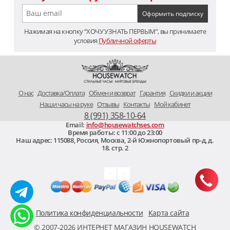
Нажимая на кнопку “ХОЧУ УЗНАТЬ ПЕРВЫМ”, вы принимаете
условия
Публичной оферты
O нас
Доставка/Оплата
Обмен и возврат
Гарантия
Скидки и акции
Наши часы на руке
Отзывы
Контакты
Мой кабинет
8 (991) 358-10-64
Email:
info@housewatchses.com
Время работы: c 11:00 до 23:00
Наш адрес:
115088
,
Россия, Москва
,
2-й Южнопортовый пр-д, д.
18. стр. 2
Политика конфиденциальности
Карта сайта
© 2007-2026 ИНТЕРНЕТ МАГАЗИН HOUSEWATCH