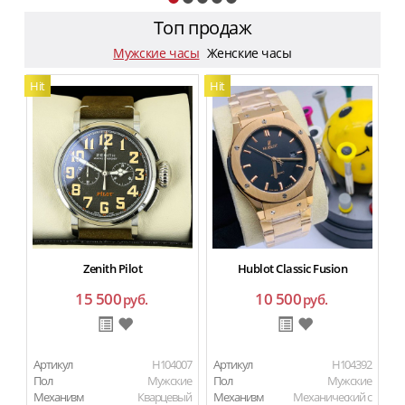
Топ продаж
Мужские часы
Женские часы
Hit
Hit
Hit
Zenith Pilot
Hublot Classic Fusion
15 500
10 500
руб.
руб.
Артикул
H104007
Артикул
H104392
Ар
Пол
Мужские
Пол
Мужские
П
Механизм
Кварцевый
Механизм
Механический с
М