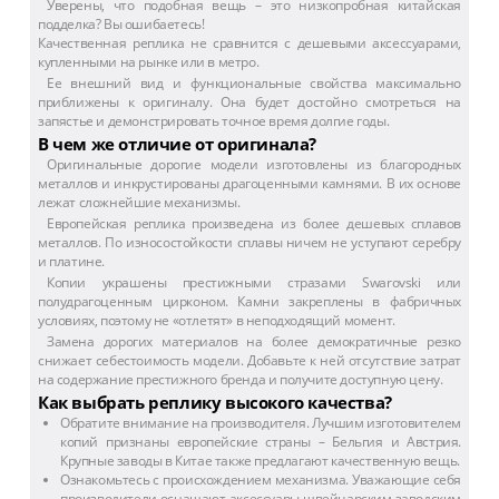
Уверены, что подобная вещь – это низкопробная китайская
подделка? Вы ошибаетесь!
Качественная реплика не сравнится с дешевыми аксессуарами,
купленными на рынке или в метро.
Ее внешний вид и функциональные свойства максимально
приближены к оригиналу. Она будет достойно смотреться на
запястье и демонстрировать точное время долгие годы.
В чем же отличие от оригинала?
Оригинальные дорогие модели изготовлены из благородных
металлов и инкрустированы драгоценными камнями. В их основе
лежат сложнейшие механизмы.
Европейская реплика произведена из более дешевых сплавов
металлов. По износостойкости сплавы ничем не уступают серебру
и платине.
Копии украшены престижными стразами Swarovski или
полудрагоценным цирконом. Камни закреплены в фабричных
условиях, поэтому не «отлетят» в неподходящий момент.
Замена дорогих материалов на более демократичные резко
снижает себестоимость модели. Добавьте к ней отсутствие затрат
на содержание престижного бренда и получите доступную цену.
Как выбрать реплику высокого качества?
Обратите внимание на производителя. Лучшим изготовителем
копий признаны европейские страны – Бельгия и Австрия.
Крупные заводы в Китае также предлагают качественную вещь.
Ознакомьтесь с происхождением механизма. Уважающие себя
производители оснащают аксессуары швейцарским заводским