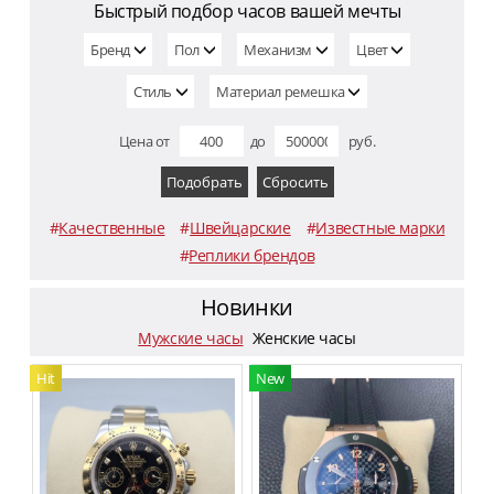
Быстрый подбор часов вашей мечты
Бренд
Пол
Механизм
Цвет
Стиль
Материал ремешка
Цена
от
до
руб.
#
Качественные
#
Швейцарские
#
Известные марки
#
Реплики брендов
Новинки
Мужские часы
Женские часы
Hit
New
N