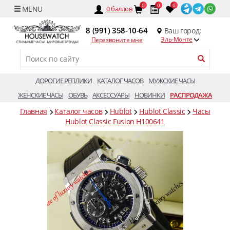
0
0
0
0
баллов
8 (991) 358-10-64
Ваш город:
Эль-Монте
Перезвоните мне
ДОРОГИЕ РЕПЛИКИ
КАТАЛОГ ЧАСОВ
МУЖСКИЕ ЧАСЫ
ЖЕНСКИЕ ЧАСЫ
ОБУВЬ
АКСЕССУАРЫ
НОВИНКИ
РАСПРОДАЖА
Главная
Каталог часов
Hublot
Hublot Classic
Часы
Hublot Classic Fusion H100641