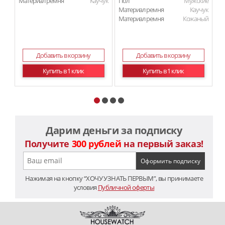
Материал ремня
Каучук
Пол
Мужские
Ма
Материал ремня
Каучук
Материал ремня
Кожаный
Добавить в корзину
Добавить в корзину
Купить в 1 клик
Купить в 1 клик
Дарим деньги за подписку
Получите
300 рублей
на первый заказ!
Нажимая на кнопку “ХОЧУ УЗНАТЬ ПЕРВЫМ”, вы принимаете
условия
Публичной оферты