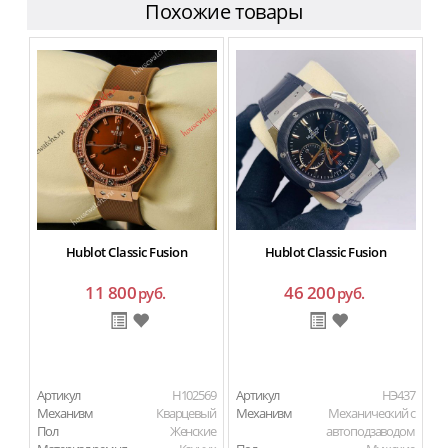
Похожие товары
Hublot Classic Fusion
Hublot Classic Fusion
11 800
46 200
руб.
руб.
Артикул
H102569
Артикул
HЭ437
Ар
Механизм
Кварцевый
Механизм
Механический с
М
Пол
Женские
автоподзаводом
П