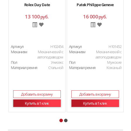
Rolex Day Date
Patek Philippe Geneve
13 100
16 000
руб.
руб.
Артикул
H102454
Артикул
H101452
Ар
Механизм
Механический с
Механизм
Механический с
М
автоподзаводом
автоподзаводом
П
Пол
Унисекс
Пол
Мужские
Ма
Материал ремня
Стальной
Материал ремня
Кожаный
Добавить в корзину
Добавить в корзину
Купить в 1 клик
Купить в 1 клик