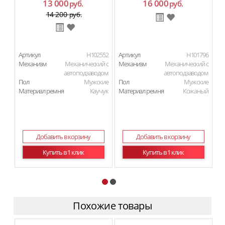
13 000
16 000
руб.
руб.
14 200
руб.
Артикул
H102552
Артикул
H101796
Ар
Механизм
Механический с
Механизм
Механический с
М
автоподзаводом
автоподзаводом
Пол
Мужские
Пол
Мужские
П
Материал ремня
Каучук
Материал ремня
Кожаный
Ма
Добавить в корзину
Добавить в корзину
Купить в 1 клик
Купить в 1 клик
Похожие товары