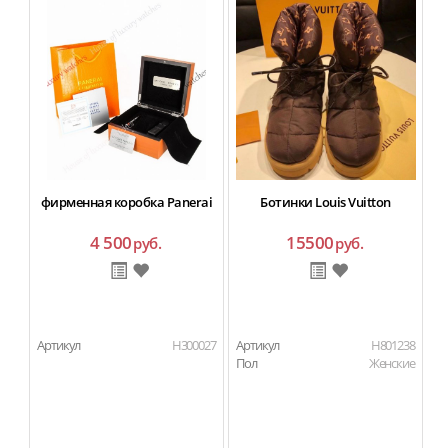
фирменная коробка Panerai
Ботинки Louis Vuitton
4 500
15500
руб.
руб.
Артикул
H300027
Артикул
H801238
Ар
Пол
Женские
П