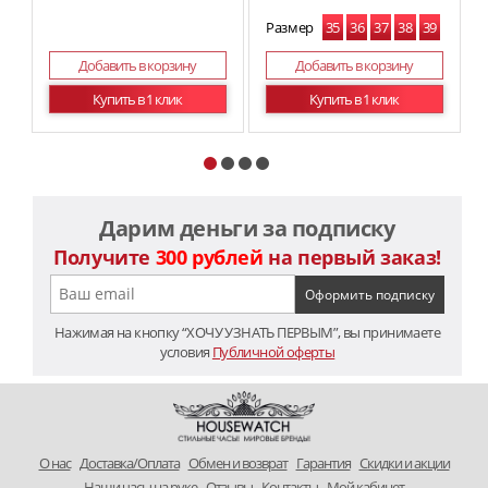
Размер
35
36
37
38
39
40
41
Добавить в корзину
Добавить в корзину
Купить в 1 клик
Купить в 1 клик
Дарим деньги за подписку
Получите
300 рублей
на первый заказ!
Нажимая на кнопку “ХОЧУ УЗНАТЬ ПЕРВЫМ”, вы принимаете
условия
Публичной оферты
O нас
Доставка/Оплата
Обмен и возврат
Гарантия
Скидки и акции
Наши часы на руке
Отзывы
Контакты
Мой кабинет