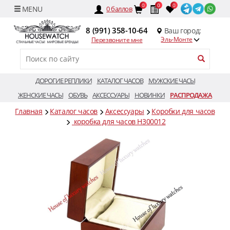
0
0
0
0
баллов
8 (991) 358-10-64
Ваш город:
Эль-Монте
Перезвоните мне
ДОРОГИЕ РЕПЛИКИ
КАТАЛОГ ЧАСОВ
МУЖСКИЕ ЧАСЫ
ЖЕНСКИЕ ЧАСЫ
ОБУВЬ
АКСЕССУАРЫ
НОВИНКИ
РАСПРОДАЖА
Главная
Каталог часов
Аксессуары
Коробки для часов
коробка для часов H300012