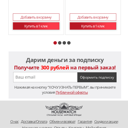
Добавить в корзину
Добавить в корзину
Купить в 1 клик
Купить в 1 клик
Дарим деньги за подписку
Получите
300 рублей
на первый заказ!
Нажимая на кнопку “ХОЧУ УЗНАТЬ ПЕРВЫМ”, вы принимаете
условия
Публичной оферты
O нас
Доставка/Оплата
Обмен и возврат
Гарантия
Скидки и акции
Наши часы на руке
Отзывы
Контакты
Мой кабинет