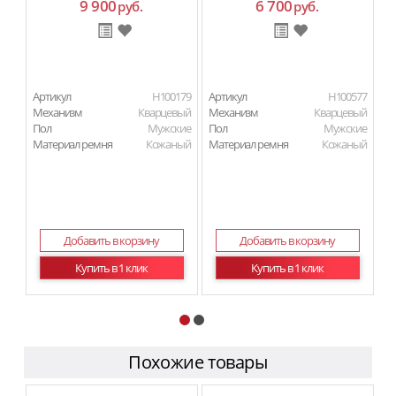
9 900
6 700
руб.
руб.
Артикул
H100179
Артикул
H100577
Ар
Механизм
Кварцевый
Механизм
Кварцевый
М
Пол
Мужские
Пол
Мужские
Материал ремня
Кожаный
Материал ремня
Кожаный
П
Ма
Добавить в корзину
Добавить в корзину
Купить в 1 клик
Купить в 1 клик
Похожие товары