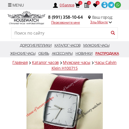
0
0
0
0
баллов
8 (991) 358-10-64
Ваш город:
Эль-Монте
Перезвоните мне
ДОРОГИЕ РЕПЛИКИ
КАТАЛОГ ЧАСОВ
МУЖСКИЕ ЧАСЫ
ЖЕНСКИЕ ЧАСЫ
ОБУВЬ
АКСЕССУАРЫ
НОВИНКИ
РАСПРОДАЖА
Главная
Каталог часов
Мужские часы
Часы Calvin
Klein H100715