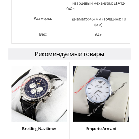
кварцевый механизм: ETA12-
042c.
Размеры:
Диаметр: 45 (мм) Толщина: 10
(мм).
Вес:
64 г.
Рекомендуемые товары
Breitling Navitimer
Emporio Armani
Om