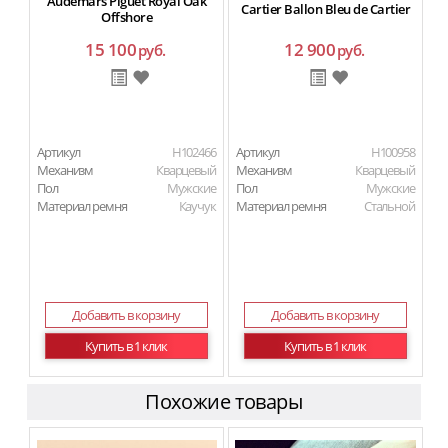
Audemars Piguet Royal Oak
Cartier Ballon Bleu de Cartier
Offshore
15 100
12 900
руб.
руб.
Артикул
H102466
Артикул
H100958
Механизм
Кварцевый
Механизм
Кварцевый
Пол
Мужские
Пол
Мужские
Материал ремня
Каучук
Материал ремня
Стальной
Добавить в корзину
Добавить в корзину
Купить в 1 клик
Купить в 1 клик
Похожие товары