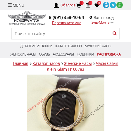
0
0
0
0
баллов
8 (991) 358-10-64
Ваш город:
Эль-Монте
Перезвоните мне
ДОРОГИЕ РЕПЛИКИ
КАТАЛОГ ЧАСОВ
МУЖСКИЕ ЧАСЫ
ЖЕНСКИЕ ЧАСЫ
ОБУВЬ
АКСЕССУАРЫ
НОВИНКИ
РАСПРОДАЖА
Главная
Каталог часов
Женские часы
Часы Calvin
Klein Glam H100783