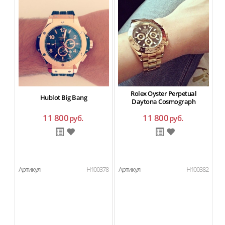
Rolex Oyster Perpetual
Hublot Big Bang
Daytona Cosmograph
11 800
11 800
руб.
руб.
Артикул
H100378
Артикул
H100382
Ар
П
Ма