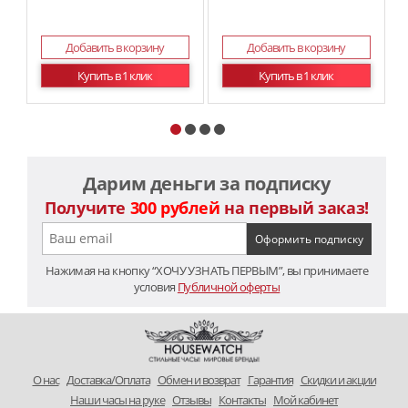
Добавить в корзину
Добавить в корзину
Купить в 1 клик
Купить в 1 клик
Дарим деньги за подписку
Получите
300 рублей
на первый заказ!
Нажимая на кнопку “ХОЧУ УЗНАТЬ ПЕРВЫМ”, вы принимаете
условия
Публичной оферты
O нас
Доставка/Оплата
Обмен и возврат
Гарантия
Скидки и акции
Наши часы на руке
Отзывы
Контакты
Мой кабинет