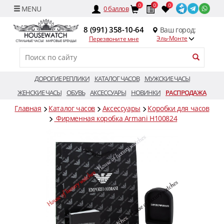
0
0
0
0
баллов
8 (991) 358-10-64
Ваш город:
Эль-Монте
Перезвоните мне
ДОРОГИЕ РЕПЛИКИ
КАТАЛОГ ЧАСОВ
МУЖСКИЕ ЧАСЫ
ЖЕНСКИЕ ЧАСЫ
ОБУВЬ
АКСЕССУАРЫ
НОВИНКИ
РАСПРОДАЖА
Главная
Каталог часов
Аксессуары
Коробки для часов
Фирменная коробка Armani H100824