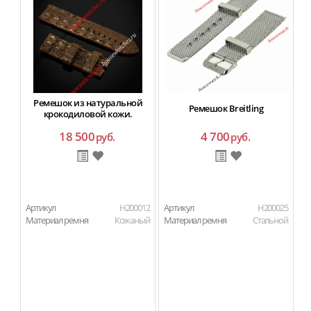
Ремешок из натуральной
Ремешок Breitling
крокодиловой кожи.
18 500
4 700
руб.
руб.
Артикул
H200012
Артикул
H200025
Ар
Материал ремня
Кожаный
Материал ремня
Стальной
Ма
Ма