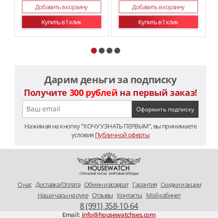
Добавить в корзину
Добавить в корзину
Купить в 1 клик
Купить в 1 клик
Дарим деньги за подписку
Получите
300 рублей
на первый заказ!
Нажимая на кнопку “ХОЧУ УЗНАТЬ ПЕРВЫМ”, вы принимаете
условия
Публичной оферты
O нас
Доставка/Оплата
Обмен и возврат
Гарантия
Скидки и акции
Наши часы на руке
Отзывы
Контакты
Мой кабинет
8 (991) 358-10-64
Email:
info@housewatchses.com