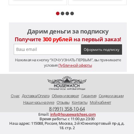
Дарим деньги за подписку
Получите
300 рублей
на первый заказ!
Нажимая на кнопку “ХОЧУ УЗНАТЬ ПЕРВЫМ”, вы принимаете
условия
Публичной оферты
O нас
Доставка/Оплата
Обмен и возврат
Гарантия
Скидки и акции
Наши часы на руке
Отзывы
Контакты
Мой кабинет
8 (991) 358-10-64
Email:
info@housewatchses.com
Время работы: c 11:00 до 23:00
Наш адрес:
115088
,
Россия, Москва
,
2-й Южнопортовый пр-д, д.
18. стр. 2