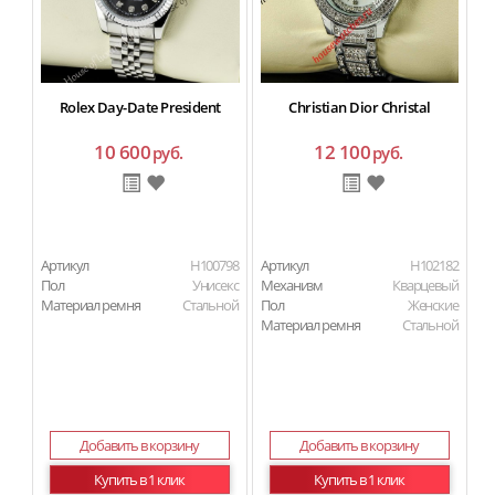
Rolex Day-Date President
Christian Dior Christal
10 600
12 100
руб.
руб.
Артикул
H100798
Артикул
H102182
Ар
Пол
Унисекс
Механизм
Кварцевый
Материал ремня
Стальной
Пол
Женские
Материал ремня
Стальной
Добавить в корзину
Добавить в корзину
Купить в 1 клик
Купить в 1 клик