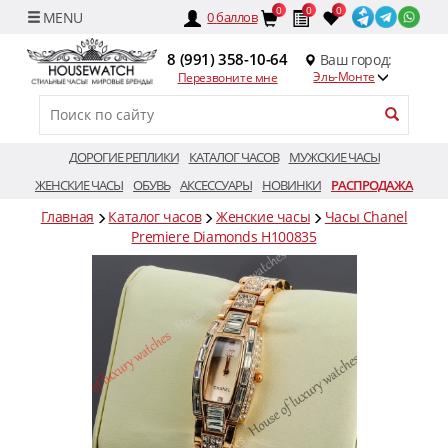
0
0
0
0
баллов
8 (991) 358-10-64
Ваш город:
Эль-Монте
Перезвоните мне
ДОРОГИЕ РЕПЛИКИ
КАТАЛОГ ЧАСОВ
МУЖСКИЕ ЧАСЫ
ЖЕНСКИЕ ЧАСЫ
ОБУВЬ
АКСЕССУАРЫ
НОВИНКИ
РАСПРОДАЖА
Главная
Каталог часов
Женские часы
Часы Chanel
Premiere Diamonds H100835