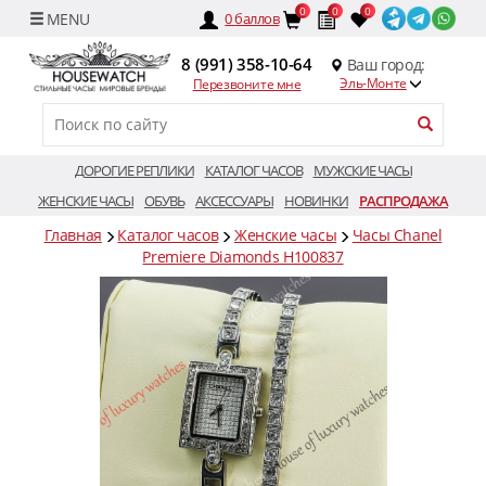
0
0
0
0
баллов
8 (991) 358-10-64
Ваш город:
Эль-Монте
Перезвоните мне
ДОРОГИЕ РЕПЛИКИ
КАТАЛОГ ЧАСОВ
МУЖСКИЕ ЧАСЫ
ЖЕНСКИЕ ЧАСЫ
ОБУВЬ
АКСЕССУАРЫ
НОВИНКИ
РАСПРОДАЖА
Главная
Каталог часов
Женские часы
Часы Chanel
Premiere Diamonds H100837