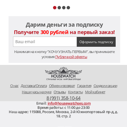
Дарим деньги за подписку
Получите
300 рублей
на первый заказ!
Нажимая на кнопку “ХОЧУ УЗНАТЬ ПЕРВЫМ”, вы принимаете
условия
Публичной оферты
O нас
Доставка/Оплата
Обмен и возврат
Гарантия
Скидки и акции
Наши часы на руке
Отзывы
Контакты
Мой кабинет
8 (991) 358-10-64
Email:
info@housewatchses.com
Время работы: c 11:00 до 23:00
Наш адрес:
115088
,
Россия, Москва
,
2-й Южнопортовый пр-д, д.
18. стр. 2