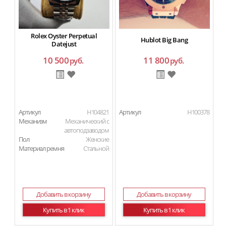
Rolex Oyster Perpetual
Hublot Big Bang
Datejust
10 500
11 800
руб.
руб.
Артикул
H104821
Артикул
H100378
Ар
Механизм
Механический с
М
автоподзаводом
П
Пол
Женские
Ма
Материал ремня
Стальной
Добавить в корзину
Добавить в корзину
Купить в 1 клик
Купить в 1 клик