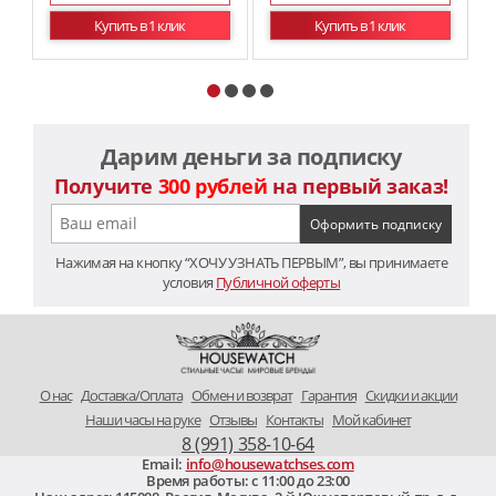
Купить в 1 клик
Купить в 1 клик
Дарим деньги за подписку
Получите
300 рублей
на первый заказ!
Нажимая на кнопку “ХОЧУ УЗНАТЬ ПЕРВЫМ”, вы принимаете
условия
Публичной оферты
O нас
Доставка/Оплата
Обмен и возврат
Гарантия
Скидки и акции
Наши часы на руке
Отзывы
Контакты
Мой кабинет
8 (991) 358-10-64
Email:
info@housewatchses.com
Время работы: c 11:00 до 23:00