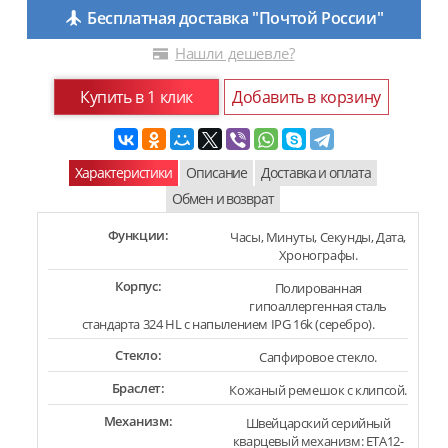
Бесплатная доставка "Почтой России"
Нашли дешевле?
Купить в 1 клик
Добавить в корзину
Характеристики
Описание
Доставка и оплата
Обмен и возврат
Функции:
Часы, Минуты, Секунды, Дата,
Хронографы.
Корпус:
Полированная
гипоаллергенная сталь
стандарта 324 HL с напылением IPG 16k (серебро).
Стекло:
Сапфировое стекло.
Браслет:
Кожаный ремешок с клипсой.
Механизм:
Швейцарский серийный
кварцевый механизм: ETA12-