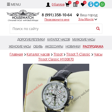
0
0
0
0
баллов
8 (991) 358-10-64
Ваш город:
Эль-Монте
Перезвоните мне
ДОРОГИЕ РЕПЛИКИ
КАТАЛОГ ЧАСОВ
МУЖСКИЕ ЧАСЫ
ЖЕНСКИЕ ЧАСЫ
ОБУВЬ
АКСЕССУАРЫ
НОВИНКИ
РАСПРОДАЖА
Главная
Каталог часов
Tissot
Tissot T-Classic
Часы
Tissot Classic H100870