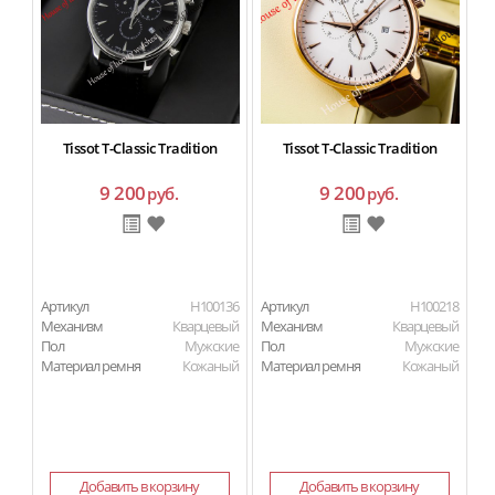
Tissot T-Classic Tradition
Tissot T-Classic Tradition
9 200
9 200
руб.
руб.
Артикул
H100136
Артикул
H100218
Ар
Механизм
Кварцевый
Механизм
Кварцевый
М
Пол
Мужские
Пол
Мужские
П
Материал ремня
Кожаный
Материал ремня
Кожаный
Ма
Добавить в корзину
Добавить в корзину