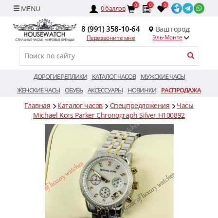
0
0
0
0
баллов
8 (991) 358-10-64
Ваш город:
Эль-Монте
Перезвоните мне
ДОРОГИЕ РЕПЛИКИ
КАТАЛОГ ЧАСОВ
МУЖСКИЕ ЧАСЫ
ЖЕНСКИЕ ЧАСЫ
ОБУВЬ
АКСЕССУАРЫ
НОВИНКИ
РАСПРОДАЖА
Главная
Каталог часов
Спецпредложения
Часы
Michael Kors Parker Chronograph Silver H100892