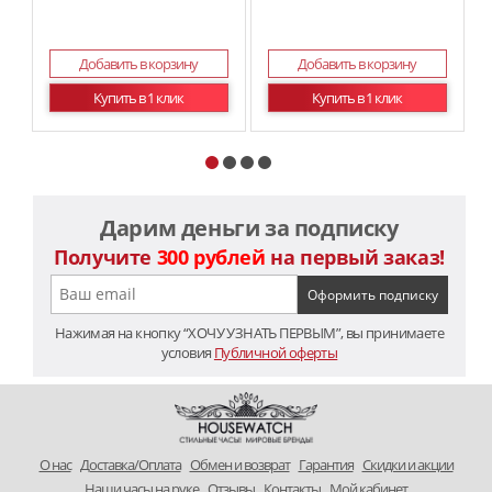
Добавить в корзину
Добавить в корзину
Купить в 1 клик
Купить в 1 клик
Дарим деньги за подписку
Получите
300 рублей
на первый заказ!
Нажимая на кнопку “ХОЧУ УЗНАТЬ ПЕРВЫМ”, вы принимаете
условия
Публичной оферты
O нас
Доставка/Оплата
Обмен и возврат
Гарантия
Скидки и акции
Наши часы на руке
Отзывы
Контакты
Мой кабинет