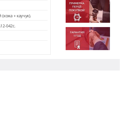
кожа + каучук).
12-042c.