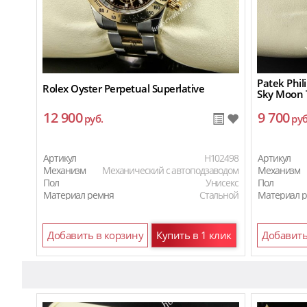
Patek Phil
Rolex Oyster Perpetual Superlative
Sky Moon T
12 900
9 700
руб.
руб
Артикул
H102498
Артикул
Механизм
Механический с автоподзаводом
Механизм
Пол
Унисекс
Пол
Материал ремня
Стальной
Материал 
Добавить в корзину
Купить в 1 клик
Добавить