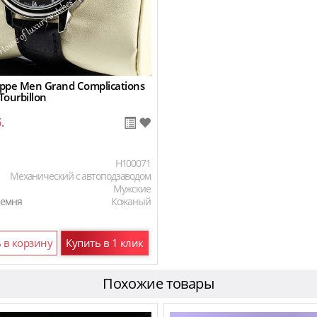
ippe Men Grand Complications
ourbillon
.
H100071
Механический с автоподзаводом
Мужские
ремня
Кожаный
 в корзину
Купить в 1 клик
Похожие товары