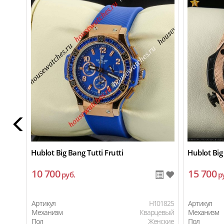
Hublot Big Bang Tutti Frutti
Hublot Big
10 700
15 700
руб.
р
Артикул
H101825
Артикул
Механизм
Кварцевый
Механизм
Пол
Женские
Пол