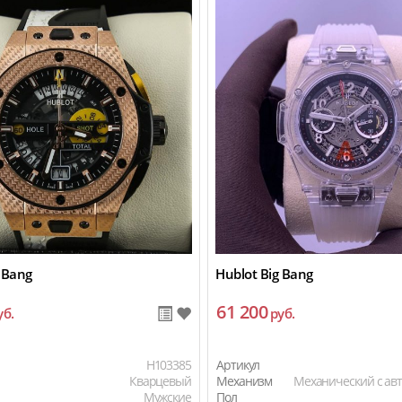
 Bang
Hublot Big Bang
61 200
уб.
руб.
H103385
Артикул
Кварцевый
Механизм
Механический с ав
Мужские
Пол