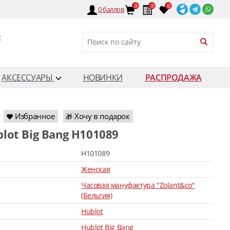
0
0
0
0
баллов
:
АКСЕССУАРЫ
НОВИНКИ
РАСПРОДАЖА
Избранное
Хочу в подарок
🎁
blot Big Bang H101089
H101089
Женская
Часовая мануфактура "Zolant&co"
(Бельгия)
Hublot
Hublot Big Bang