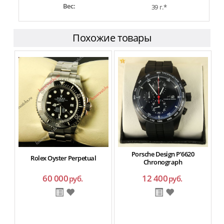
Вес:
39 г.*
Похожие товары
Porsche Design P’6620
H
Rolex Oyster Perpetual
Chronograph
60 000
12 400
руб.
руб.