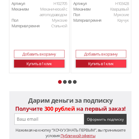
Артикул
H102705
Артикул
H103428
Ар
Механизм
Механический с
Механизм
Кварцевый
М
автоподзаводом
Пол
Мужские
П
Пол
Мужские
Материал ремня
Каучук
Ма
Материал ремня
Стальной
Ма
Добавить в корзину
Добавить в корзину
Купить в 1 клик
Купить в 1 клик
Дарим деньги за подписку
Получите
300 рублей
на первый заказ!
Нажимая на кнопку “ХОЧУ УЗНАТЬ ПЕРВЫМ”, вы принимаете
условия
Публичной оферты