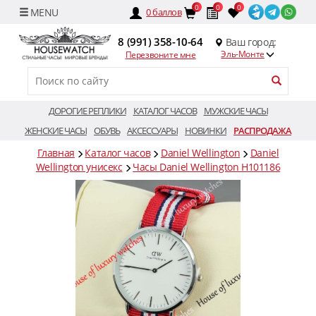
0
0
0
0
баллов
8 (991) 358-10-64
Ваш город:
Эль-Монте
Перезвоните мне
ДОРОГИЕ РЕПЛИКИ
КАТАЛОГ ЧАСОВ
МУЖСКИЕ ЧАСЫ
ЖЕНСКИЕ ЧАСЫ
ОБУВЬ
АКСЕССУАРЫ
НОВИНКИ
РАСПРОДАЖА
Главная
Каталог часов
Daniel Wellington
Daniel
Wellington унисекс
Часы Daniel Wellington H101186