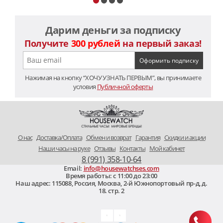
Дарим деньги за подписку
Получите
300 рублей
на первый заказ!
Нажимая на кнопку “ХОЧУ УЗНАТЬ ПЕРВЫМ”, вы принимаете
условия
Публичной оферты
O нас
Доставка/Оплата
Обмен и возврат
Гарантия
Скидки и акции
Наши часы на руке
Отзывы
Контакты
Мой кабинет
8 (991) 358-10-64
Email:
info@housewatchses.com
Время работы: c 11:00 до 23:00
Наш адрес:
115088
,
Россия, Москва
,
2-й Южнопортовый пр-д, д.
18. стр. 2