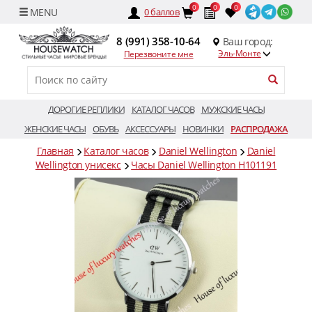
0
0
0
0
баллов
8 (991) 358-10-64
Ваш город:
Эль-Монте
Перезвоните мне
ДОРОГИЕ РЕПЛИКИ
КАТАЛОГ ЧАСОВ
МУЖСКИЕ ЧАСЫ
ЖЕНСКИЕ ЧАСЫ
ОБУВЬ
АКСЕССУАРЫ
НОВИНКИ
РАСПРОДАЖА
Главная
Каталог часов
Daniel Wellington
Daniel
Wellington унисекс
Часы Daniel Wellington H101191