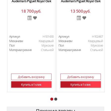
Audemars Piguet Royal Oak
Audemars Piguet Royal Oak
18 700
13 500
руб.
руб.
Артикул
H101430
Артикул
H102467
Ар
Механизм
Кварцевый
Механизм
Кварцевый
М
Пол
Мужские
Пол
Мужские
П
Материал ремня
Стальной
Материал ремня
Стальной
Ма
Добавить в корзину
Добавить в корзину
Купить в 1 клик
Купить в 1 клик
Похожие товары