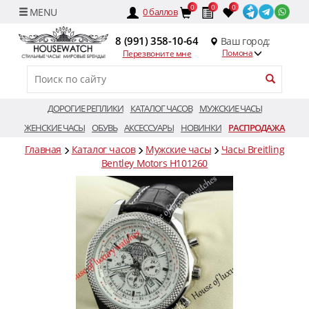
0
0
0
0
баллов
8 (991) 358-10-64
Ваш город:
Помона
Перезвоните мне
ДОРОГИЕ РЕПЛИКИ
КАТАЛОГ ЧАСОВ
МУЖСКИЕ ЧАСЫ
ЖЕНСКИЕ ЧАСЫ
ОБУВЬ
АКСЕССУАРЫ
НОВИНКИ
РАСПРОДАЖА
Главная
Каталог часов
Мужские часы
Часы Breitling
Bentley Motors H101260