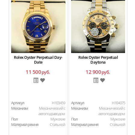
Rolex Oyster Perpetual Day-
Rolex Oyster Perpetual
Date
Daytona
11 500
12 900
руб.
руб.
Артикул
H103459
Артикул
H104075
Ар
Механизм
Механический с
Механизм
Механический с
автоподзаводом
автоподзаводом
Пол
Мужские
Пол
Мужские
Материал ремня
Стальной
Материал ремня
Стальной