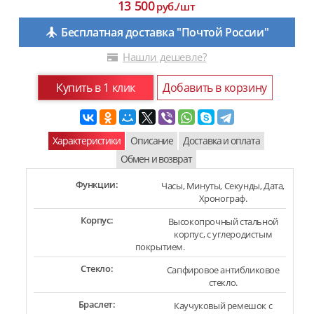
13 500
руб./шт
Бесплатная доставка "Почтой России"
Нашли дешевле?
Купить в 1 клик
Добавить в корзину
Характеристики
Описание
Доставка и оплата
Обмен и возврат
Функции:
Часы, Минуты, Секунды, Дата,
Хронограф.
Корпус:
Высокопрочный стальной
корпус, с углеродистым
покрытием.
Стекло:
Сапфировое антибликовое
стекло.
Браслет:
Каучуковый ремешок с