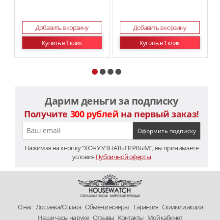
Добавить в корзину
Добавить в корзину
Купить в 1 клик
Купить в 1 клик
Дарим деньги за подписку
Получите
300 рублей
на первый заказ!
Нажимая на кнопку “ХОЧУ УЗНАТЬ ПЕРВЫМ”, вы принимаете
условия
Публичной оферты
O нас
Доставка/Оплата
Обмен и возврат
Гарантия
Скидки и акции
Наши часы на руке
Отзывы
Контакты
Мой кабинет