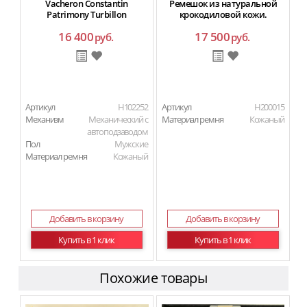
Vacheron Constantin
Ремешок из натуральной
Patrimony Turbillon
крокодиловой кожи.
16 400
17 500
руб.
руб.
Артикул
H102252
Артикул
H200015
Механизм
Механический с
Материал ремня
Кожаный
автоподзаводом
Пол
Мужские
Материал ремня
Кожаный
Добавить в корзину
Добавить в корзину
Купить в 1 клик
Купить в 1 клик
Похожие товары