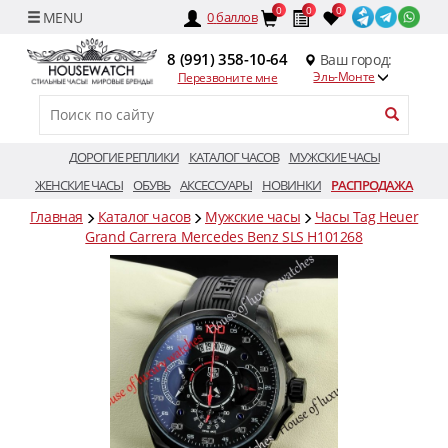
0
0
0
0
баллов
8 (991) 358-10-64
Ваш город:
Эль-Монте
Перезвоните мне
ДОРОГИЕ РЕПЛИКИ
КАТАЛОГ ЧАСОВ
МУЖСКИЕ ЧАСЫ
ЖЕНСКИЕ ЧАСЫ
ОБУВЬ
АКСЕССУАРЫ
НОВИНКИ
РАСПРОДАЖА
Главная
Каталог часов
Мужские часы
Часы Tag Heuer
Grand Carrera Mercedes Benz SLS H101268