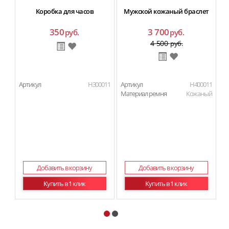
Коробка для часов
Мужской кожаный браслет
350
3 700
руб.
руб.
4 500
руб.
Артикул
H300011
Артикул
H400011
Ар
Материал ремня
Кожаный
Добавить в корзину
Добавить в корзину
Купить в 1 клик
Купить в 1 клик