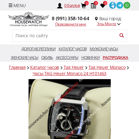
0
0
0
0
баллов
8 (991) 358-10-64
Ваш город:
Эль-Монте
Перезвоните мне
ДОРОГИЕ РЕПЛИКИ
КАТАЛОГ ЧАСОВ
МУЖСКИЕ ЧАСЫ
ЖЕНСКИЕ ЧАСЫ
ОБУВЬ
АКСЕССУАРЫ
НОВИНКИ
РАСПРОДАЖА
Главная
Каталог часов
Tag Heuer
Tag Heuer Monaco
Часы TAG Heuer Monaco 24 H101463