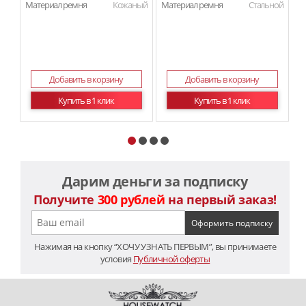
Материал ремня
Кожаный
Материал ремня
Стальной
Ма
Добавить в корзину
Добавить в корзину
Купить в 1 клик
Купить в 1 клик
Дарим деньги за подписку
Получите
300 рублей
на первый заказ!
Нажимая на кнопку “ХОЧУ УЗНАТЬ ПЕРВЫМ”, вы принимаете
условия
Публичной оферты