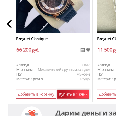
Breguet Classique
Breguet Cl
66 200
11 500
руб.
р
Артикул
HЭ443
Артикул
Механизм
Механический с ручным заводом
Механизм
Пол
Мужские
Пол
Материал ремня
Каучук
Материал 
Добавить в корзину
Купить в 1 клик
Добавить
Дарим деньги з