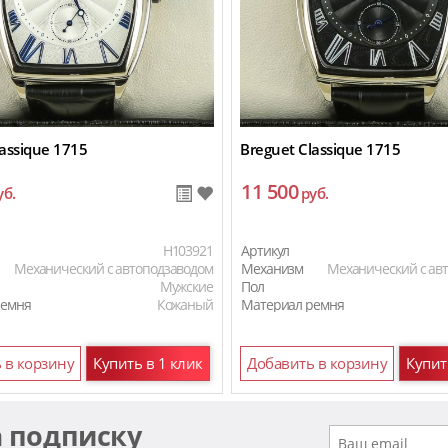
assique 1715
Breguet Classique 1715
11 500
уб.
руб.
H103921
Артикул
Механический с автоподзаводом
Механизм
Механический с ав
Мужские
Пол
ремня
Кожаный
Материал ремня
 в корзину
Купить в 1 клик
Добавить в корзину
Купит
а подписку