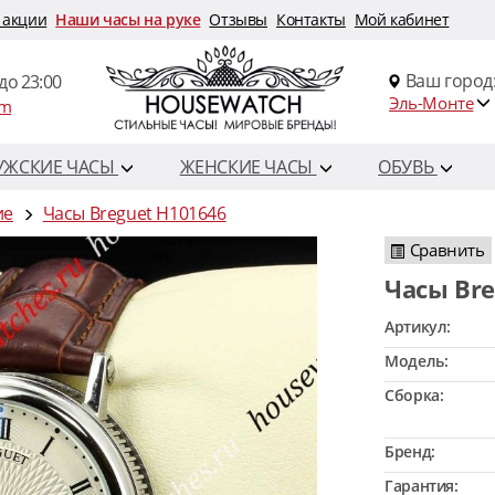
 акции
Наши часы на руке
Отзывы
Контакты
Мой кабинет
Ваш город
до 23:00
Эль-Монте
om
УЖСКИЕ ЧАСЫ
ЖЕНСКИЕ ЧАСЫ
ОБУВЬ
ие
Часы Breguet H101646
Сравнить
Часы Br
Артикул:
Модель:
Сборка:
Бренд:
Гарантия: