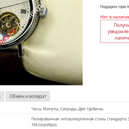
Подарок при п
Нет в наличи
Получ
уведомле
налич
а
Обмен и возврат
Часы, Минуты, Секунды, Две турбины.
Полированная гипоаллергенная сталь стандарта 
16k (серебро).