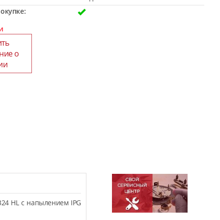
окупке:
и
ить
ние о
ии
324 HL с напылением IPG