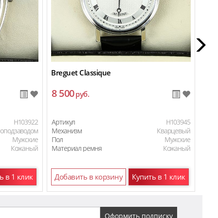
Breguet Classique
Breg
8 500
65
руб.
H103922
Артикул
H103945
Арти
топодзаводом
Механизм
Кварцевый
Мех
Мужские
Пол
Мужские
Пол
Кожаный
Материал ремня
Кожаный
Мат
ь в 1 клик
Добавить в корзину
Купить в 1 клик
До