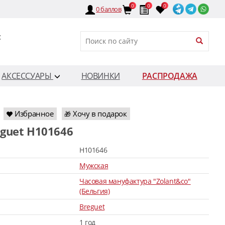
0
0
0
0
баллов
:
АКСЕССУАРЫ
НОВИНКИ
РАСПРОДАЖА
Избранное
Хочу в подарок
🎁
eguet H101646
H101646
Мужская
Часовая мануфактура "Zolant&co"
(Бельгия)
Breguet
1 год