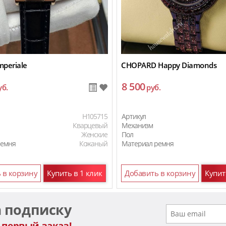
mperiale
CHOPARD Happy Diamonds
8 500
уб.
руб.
H105715
Артикул
Кварцевый
Механизм
Женские
Пол
ремня
Кожаный
Материал ремня
ремня
Стальной
 в корзину
Купить в 1 клик
Добавить в корзину
Купит
а подписку
 первый заказ!