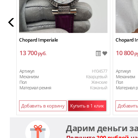
Chopard Imperiale
Chopard I
13 700
10 800
руб.
р
Артикул
H104577
Артикул
Механизм
Кварцевый
Механизм
Пол
Женские
Пол
Материал ремня
Кожаный
Материал 
Материал 
Добавить в корзину
Купить в 1 клик
Добавить
Дарим деньги з
Получите
300 рублей
на