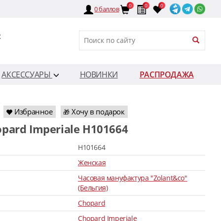
0
0
0
0
баллов
:
АКСЕССУАРЫ
НОВИНКИ
РАСПРОДАЖА
Избранное
Хочу в подарок
🎁
opard Imperiale H101664
H101664
Женская
Часовая мануфактура "Zolant&co"
(Бельгия)
Chopard
Chopard Imperiale