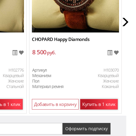
CHOPARD Happy Diamonds
Cho
8 500
10
руб.
H102776
Артикул
H103070
Арти
Кварцевый
Механизм
Кварцевый
Мех
Женские
Пол
Женские
Пол
Стальной
Материал ремня
Кожаный
Мат
ь в 1 клик
Добавить в корзину
Купить в 1 клик
До