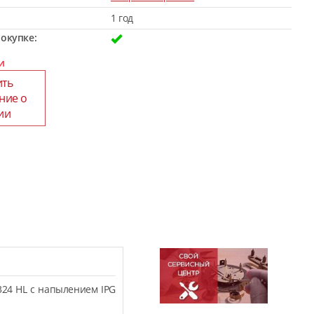
1 год
окупке:
и
ить
ние о
ии
324 HL с напылением IPG