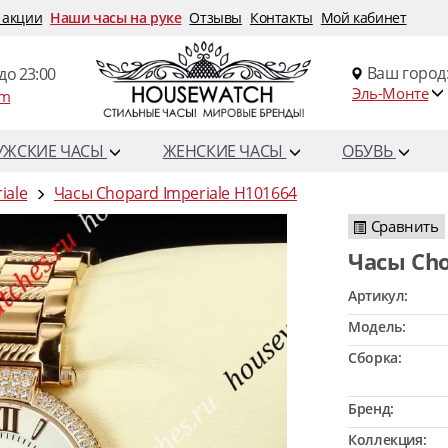
 акции
Наши часы на руке
Отзывы
Контакты
Мой кабинет
Ваш город
до 23:00
Эль-Монте
om
УЖСКИЕ ЧАСЫ
ЖЕНСКИЕ ЧАСЫ
ОБУВЬ
iale
Часы Chopard Imperiale H101664
Сравнить
Часы Ch
Артикул:
Модель:
Сборка:
Бренд:
Коллекция: