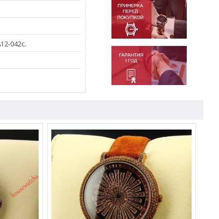
.
12-042c.