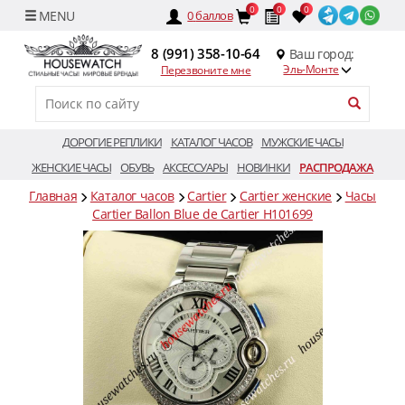
0
0
0
0
баллов
8 (991) 358-10-64
Ваш город:
Эль-Монте
Перезвоните мне
ДОРОГИЕ РЕПЛИКИ
КАТАЛОГ ЧАСОВ
МУЖСКИЕ ЧАСЫ
ЖЕНСКИЕ ЧАСЫ
ОБУВЬ
АКСЕССУАРЫ
НОВИНКИ
РАСПРОДАЖА
Главная
Каталог часов
Cartier
Cartier женские
Часы
Cartier Ballon Blue de Cartier H101699