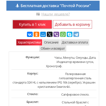
Бесплатная доставка "Почтой России"
Нашли дешевле?
Купить в 1 клик
Добавить в корзину
Характеристики
Описание
Доставка и оплата
Обмен и возврат
Функции:
Часы, Минуты, Секунды, Дата,
Индикатор времени суток,
Хронограф.
Корпус:
Полированная
гипоаллергенная сталь
стандарта 324 HL с напылением IPG 16k (серебро). Украшен
кристаллами Swarovski.
Стекло:
Сапфировое стекло.
Браслет:
Стальной браслет с