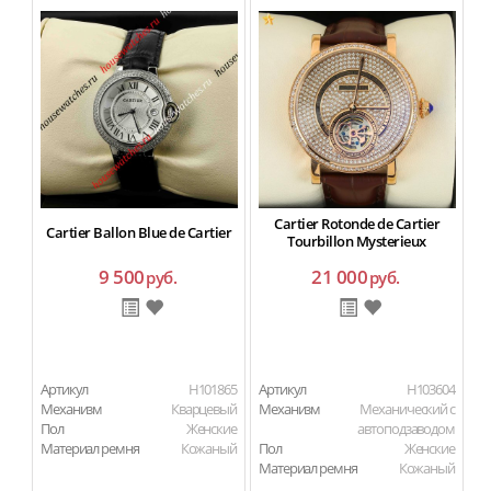
Cartier Rotonde de Cartier
Cartier Ballon Blue de Cartier
C
Tourbillon Mysterieux
9 500
21 000
руб.
руб.
Артикул
H101865
Артикул
H103604
Ар
Механизм
Кварцевый
Механизм
Механический с
М
Пол
Женские
автоподзаводом
П
Материал ремня
Кожаный
Пол
Женские
Ма
Материал ремня
Кожаный