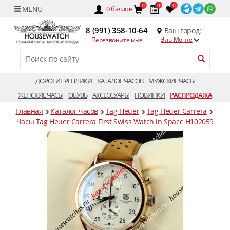
0
0
0
0
баллов
8 (991) 358-10-64
Ваш город:
Эль-Монте
Перезвоните мне
ДОРОГИЕ РЕПЛИКИ
КАТАЛОГ ЧАСОВ
МУЖСКИЕ ЧАСЫ
ЖЕНСКИЕ ЧАСЫ
ОБУВЬ
АКСЕССУАРЫ
НОВИНКИ
РАСПРОДАЖА
Главная
Каталог часов
Tag Heuer
Tag Heuer Carrera
Часы Tag Heuer Carrera First Swiss Watch in Space H102059