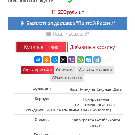
Подарок при покупке:
11 200
руб./шт
Бесплатная доставка "Почтой России"
Нашли дешевле?
Купить в 1 клик
Добавить в корзину
Характеристики
Описание
Доставка и оплата
Обмен и возврат
Функции:
Часы, Минуты, Секунды, Дата.
Корпус:
Полированная
гипоаллергенная сталь
стандарта 324 HL с напылением IPG 16k (золото).
Стекло:
Сапфировое антибликовое
стекло.
Браслет: