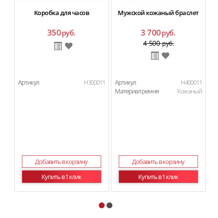
Коробка для часов
Мужской кожаный браслет
350
3 700
руб.
руб.
4 500
руб.
Артикул
H300011
Артикул
H400011
Ар
Материал ремня
Кожаный
Добавить в корзину
Добавить в корзину
Купить в 1 клик
Купить в 1 клик