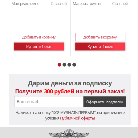
Материал ремня
Стальной
Материал ремня
Стальной
Ма
Добавить в корзину
Добавить в корзину
Купить в 1 клик
Купить в 1 клик
Дарим деньги за подписку
Получите
300 рублей
на первый заказ!
Нажимая на кнопку “ХОЧУ УЗНАТЬ ПЕРВЫМ”, вы принимаете
условия
Публичной оферты