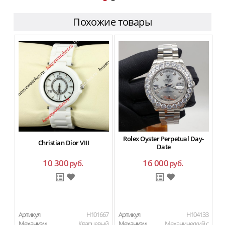
Похожие товары
Rolex Oyster Perpetual Day-
Christian Dior VIII
Date
10 300
16 000
руб.
руб.
Артикул
H101667
Артикул
H104133
Ар
Механизм
Кварцевый
Механизм
Механический с