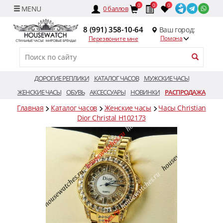
0
0
0
0
баллов
8 (991) 358-10-64
Ваш город:
Помона
Перезвоните мне
ДОРОГИЕ РЕПЛИКИ
КАТАЛОГ ЧАСОВ
МУЖСКИЕ ЧАСЫ
ЖЕНСКИЕ ЧАСЫ
ОБУВЬ
АКСЕССУАРЫ
НОВИНКИ
РАСПРОДАЖА
Главная
Каталог часов
Женские часы
Часы Christian
Dior Christal H102173