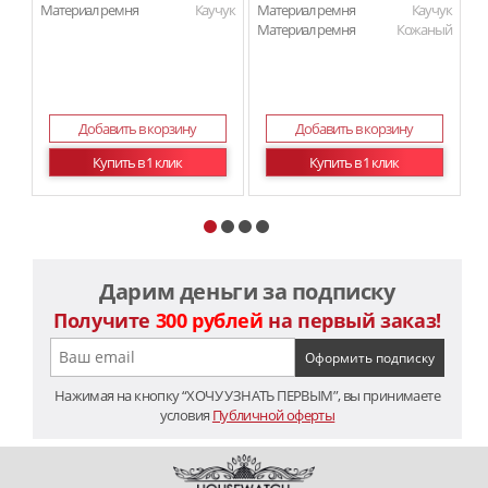
Материал ремня
Каучук
Материал ремня
Каучук
Ма
Материал ремня
Кожаный
Добавить в корзину
Добавить в корзину
Купить в 1 клик
Купить в 1 клик
Дарим деньги за подписку
Получите
300 рублей
на первый заказ!
Нажимая на кнопку “ХОЧУ УЗНАТЬ ПЕРВЫМ”, вы принимаете
условия
Публичной оферты