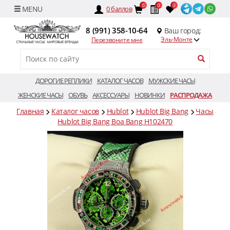
0
0
0
0
баллов
8 (991) 358-10-64
Ваш город:
Эль-Монте
Перезвоните мне
ДОРОГИЕ РЕПЛИКИ
КАТАЛОГ ЧАСОВ
МУЖСКИЕ ЧАСЫ
ЖЕНСКИЕ ЧАСЫ
ОБУВЬ
АКСЕССУАРЫ
НОВИНКИ
РАСПРОДАЖА
Главная
Каталог часов
Hublot
Hublot Big Bang
Часы
Hublot Big Bang Boa Bang H102470