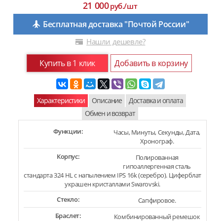
21 000
руб./шт
Бесплатная доставка "Почтой России"
Нашли дешевле?
Купить в 1 клик
Добавить в корзину
Характеристики
Описание
Доставка и оплата
Обмен и возврат
Функции:
Часы, Минуты, Секунды, Дата,
Хронограф.
Корпус:
Полированная
гипоаллергенная сталь
стандарта 324 HL с напылением IPS 16k (серебро). Циферблат
украшен кристаллами Swarovski.
Стекло:
Сапфировое.
Браслет:
Комбинированный ремешок