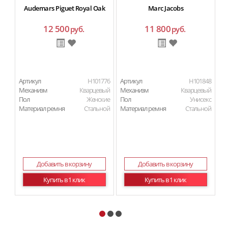
Audemars Piguet Royal Oak
Marc Jacobs
12 500
11 800
руб.
руб.
Артикул
H101776
Артикул
H101848
Ар
Механизм
Кварцевый
Механизм
Кварцевый
Пол
Женские
Пол
Унисекс
Материал ремня
Стальной
Материал ремня
Стальной
Добавить в корзину
Добавить в корзину
Купить в 1 клик
Купить в 1 клик