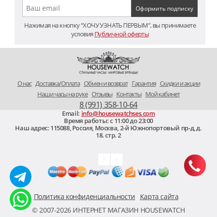
Нажимая на кнопку “ХОЧУ УЗНАТЬ ПЕРВЫМ”, вы принимаете
условия
Публичной оферты
O нас
Доставка/Оплата
Обмен и возврат
Гарантия
Скидки и акции
Наши часы на руке
Отзывы
Контакты
Мой кабинет
8 (991) 358-10-64
Email:
info@housewatchses.com
Время работы: c 11:00 до 23:00
Наш адрес:
115088
,
Россия, Москва
,
2-й Южнопортовый пр-д, д.
18. стр. 2
Политика конфиденциальности
Карта сайта
© 2007-2026 ИНТЕРНЕТ МАГАЗИН HOUSEWATCH