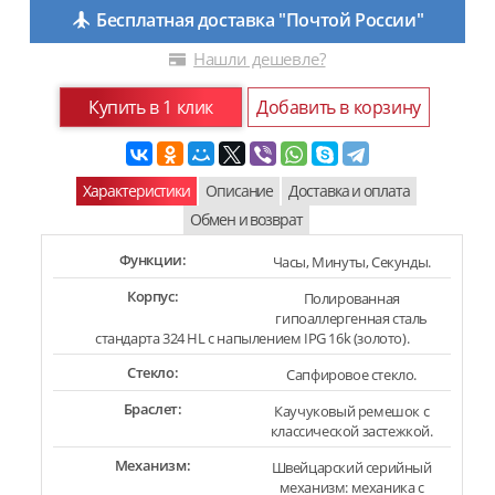
Бесплатная доставка "Почтой России"
Нашли дешевле?
Купить в 1 клик
Добавить в корзину
Характеристики
Описание
Доставка и оплата
Обмен и возврат
Функции:
Часы, Минуты, Секунды.
Корпус:
Полированная
гипоаллергенная сталь
стандарта 324 HL с напылением IPG 16k (золото).
Стекло:
Сапфировое стекло.
Браслет:
Каучуковый ремешок с
классической застежкой.
Механизм:
Швейцарский серийный
механизм: механика с