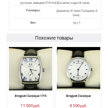
ручным заводом ETA14-832a (запас хода 24 часа).
Размеры:
Диаметр: 41 (мм) Толщина: 8
(мм) .
Вес:
53 г.*
Похожие товары
Breguet Classique 1715
Breguet Classique
11 500
8 500
руб.
руб.