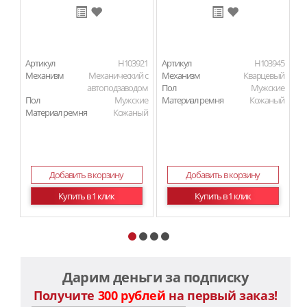
Артикул
H103921
Артикул
H103945
Ар
Механизм
Механический с
Механизм
Кварцевый
М
автоподзаводом
Пол
Мужские
Пол
Мужские
Материал ремня
Кожаный
П
Материал ремня
Кожаный
Ма
Добавить в корзину
Добавить в корзину
Купить в 1 клик
Купить в 1 клик
Дарим деньги за подписку
Получите
300 рублей
на первый заказ!