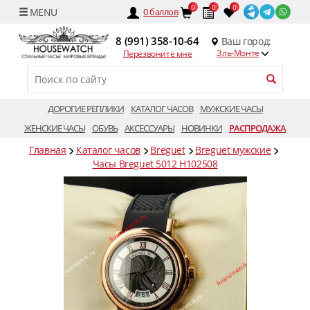
0
0
0
0
баллов
8 (991) 358-10-64
Ваш город:
Эль-Монте
Перезвоните мне
ДОРОГИЕ РЕПЛИКИ
КАТАЛОГ ЧАСОВ
МУЖСКИЕ ЧАСЫ
ЖЕНСКИЕ ЧАСЫ
ОБУВЬ
АКСЕССУАРЫ
НОВИНКИ
РАСПРОДАЖА
Главная
Каталог часов
Breguet
Breguet мужские
Часы Breguet 5012 H102508