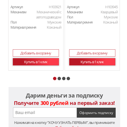
Артикул
H103921
Артикул
H103945
Ар
Механизм
Механический с
Механизм
Кварцевый
М
автоподзаводом
Пол
Мужские
Пол
Мужские
Материал ремня
Кожаный
П
Материал ремня
Кожаный
Ма
Добавить в корзину
Добавить в корзину
Купить в 1 клик
Купить в 1 клик
Дарим деньги за подписку
Получите
300 рублей
на первый заказ!
Нажимая на кнопку “ХОЧУ УЗНАТЬ ПЕРВЫМ”, вы принимаете