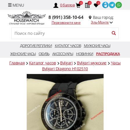
0
0
0
0
баллов
8 (991) 358-10-64
Ваш город:
Эль-Монте
Перезвоните мне
ДОРОГИЕ РЕПЛИКИ
КАТАЛОГ ЧАСОВ
МУЖСКИЕ ЧАСЫ
ЖЕНСКИЕ ЧАСЫ
ОБУВЬ
АКСЕССУАРЫ
НОВИНКИ
РАСПРОДАЖА
Главная
Каталог часов
Bvlgari
Bvlgari мужские
Часы
Bvlgari Diagono H102510