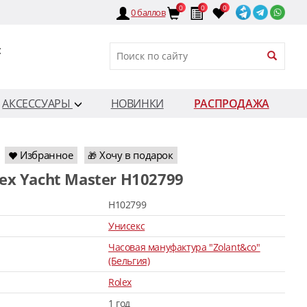
0
0
0
0
баллов
:
АКСЕССУАРЫ
НОВИНКИ
РАСПРОДАЖА
Избранное
Хочу в подарок
🎁
lex Yacht Master H102799
H102799
Унисекс
Часовая мануфактура "Zolant&co"
(Бельгия)
Rolex
1 год