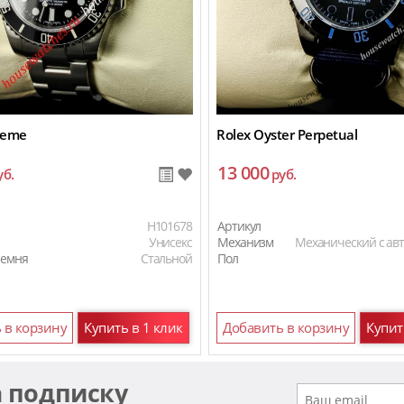
reme
Rolex Oyster Perpetual
13 000
уб.
руб.
H101678
Артикул
Унисекс
Механизм
Механический с ав
ремня
Стальной
Пол
 в корзину
Купить в 1 клик
Добавить в корзину
Купит
а подписку