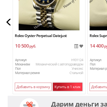
Rolex Oyster Perpetual Datejust
Rolex Sup
10 500
14 400
руб.
р
Артикул
H101124
Артикул
Механизм
Механический с автоподзаводом
Пол
Пол
Унисекс
Материал 
Материал ремня
Стальной
Добавить в корзину
Купить в 1 клик
Добавить
Дарим деньги з