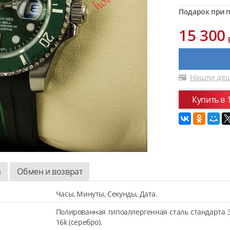
Подарок при п
15 300
Нашли деш
Купить в 
а
Обмен и возврат
Часы, Минуты, Секунды, Дата.
Полированная гипоаллергенная сталь стандарта 
16k (серебро).