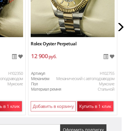
Rolex Oyster Perpetual
Rol
12 900
12
руб.
H102350
Артикул
H102755
Арти
топодзаводом
Механизм
Механический с автоподзаводом
Мех
Мужские
Пол
Мужские
Пол
Материал ремня
Стальной
Мат
ь в 1 клик
Добавить в корзину
Купить в 1 клик
До