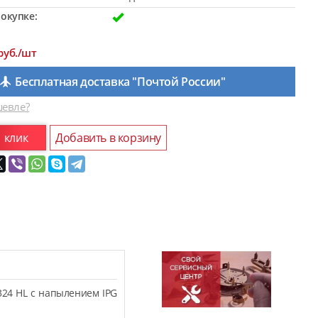
окупке:
руб./шт
Бесплатная доставка "Почтой России"
евле?
1 клик
Добавить в корзину
324 HL с напылением IPG