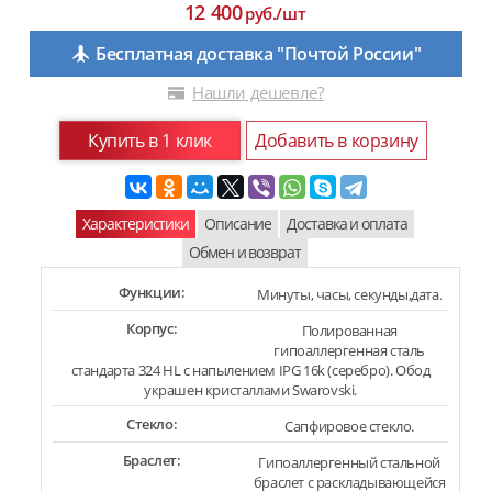
12 400
руб./шт
Бесплатная доставка "Почтой России"
Нашли дешевле?
Купить в 1 клик
Добавить в корзину
Характеристики
Описание
Доставка и оплата
Обмен и возврат
Функции:
Минуты, часы, секунды,дата.
Корпус:
Полированная
гипоаллергенная сталь
стандарта 324 HL с напылением IPG 16k (серебро). Обод
украшен кристаллами Swarovski.
Стекло:
Сапфировое стекло.
Браслет:
Гипоаллергенный стальной
браслет с раскладывающейся