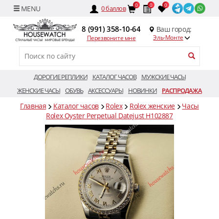
0
0
0
0
баллов
8 (991) 358-10-64
Ваш город:
Эль-Монте
Перезвоните мне
ДОРОГИЕ РЕПЛИКИ
КАТАЛОГ ЧАСОВ
МУЖСКИЕ ЧАСЫ
ЖЕНСКИЕ ЧАСЫ
ОБУВЬ
АКСЕССУАРЫ
НОВИНКИ
РАСПРОДАЖА
Главная
Каталог часов
Rolex
Rolex женские
Часы
Rolex Oyster Perpetual Datejust H102887