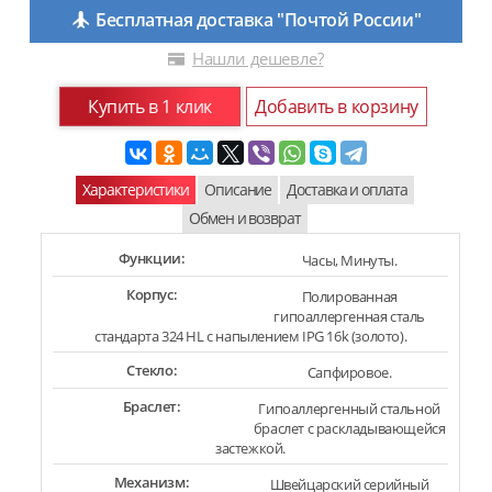
Бесплатная доставка "Почтой России"
Нашли дешевле?
Купить в 1 клик
Добавить в корзину
Характеристики
Описание
Доставка и оплата
Обмен и возврат
Функции:
Часы, Минуты.
Корпус:
Полированная
гипоаллергенная сталь
стандарта 324 HL с напылением IPG 16k (золото).
Стекло:
Сапфировое.
Браслет:
Гипоаллергенный стальной
браслет с раскладывающейся
застежкой.
Механизм:
Швейцарский серийный