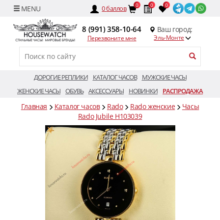
0
0
0
0
баллов
8 (991) 358-10-64
Ваш город:
Эль-Монте
Перезвоните мне
ДОРОГИЕ РЕПЛИКИ
КАТАЛОГ ЧАСОВ
МУЖСКИЕ ЧАСЫ
ЖЕНСКИЕ ЧАСЫ
ОБУВЬ
АКСЕССУАРЫ
НОВИНКИ
РАСПРОДАЖА
Главная
Каталог часов
Rado
Rado женские
Часы
Rado Jubile H103039