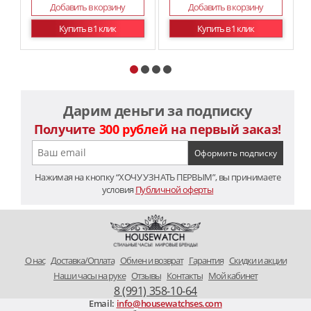
Добавить в корзину
Добавить в корзину
Купить в 1 клик
Купить в 1 клик
Дарим деньги за подписку
Получите
300 рублей
на первый заказ!
Нажимая на кнопку “ХОЧУ УЗНАТЬ ПЕРВЫМ”, вы принимаете
условия
Публичной оферты
O нас
Доставка/Оплата
Обмен и возврат
Гарантия
Скидки и акции
Наши часы на руке
Отзывы
Контакты
Мой кабинет
8 (991) 358-10-64
Email:
info@housewatchses.com