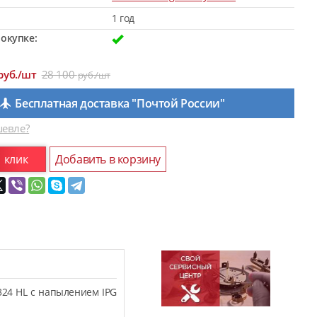
1 год
окупке:
руб./шт
28 100
руб./шт
Бесплатная доставка "Почтой России"
евле?
1 клик
Добавить в корзину
324 HL с напылением IPG