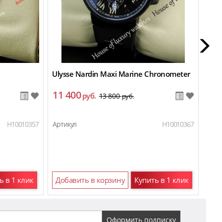
Ulysse Nardin Maxi Marine Chronometer
Ulys
11 400
16
руб.
13 800
руб.
H10010357
Артикул
H10010367
Арти
ь в 1 клик
Добавить в корзину
Купить в 1 клик
До