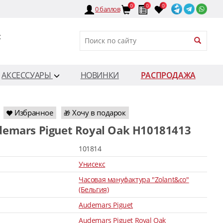
0
0
0
0
баллов
:
АКСЕССУАРЫ
НОВИНКИ
РАСПРОДАЖА
Избранное
Хочу в подарок
🎁
demars Piguet Royal Oak H10181413
101814
Унисекс
Часовая мануфактура "Zolant&co"
(Бельгия)
Audemars Piguet
Audemars Piguet Royal Oak