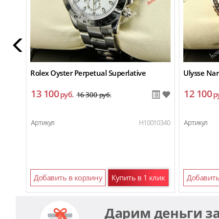
Rolex Oyster Perpetual Superlative
Ulysse Na
13 100
12 100
руб.
р
16 300
руб.
Артикул
H10010340
Артикул
Добавить в корзину
Купить в 1 клик
Добавить
Дарим деньги з