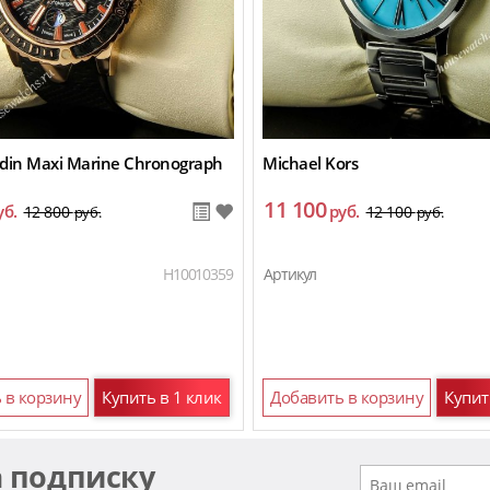
rdin Maxi Marine Chronograph
Michael Kors
11 100
уб.
руб.
12 800
12 100
руб.
руб.
H10010359
Артикул
 в корзину
Купить в 1 клик
Добавить в корзину
Купит
а подписку