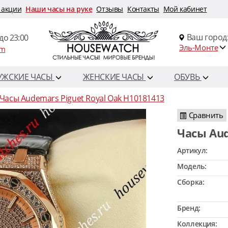
 акции
Наши часы на руке
Отзывы
Контакты
Мой кабинет
Ваш город
до 23:00
Эль-Монте
om
УЖСКИЕ ЧАСЫ
ЖЕНСКИЕ ЧАСЫ
ОБУВЬ
Часы Audemars Piguet Royal Oak H10181413
Сравнить
Часы Au
Артикул:
Модель:
Сборка:
Бренд:
Коллекция: