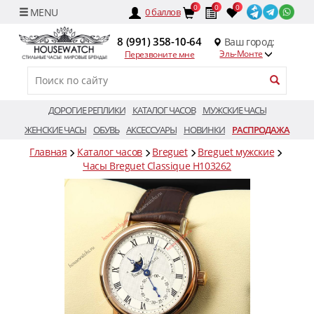
0
0
0
0
баллов
8 (991) 358-10-64
Ваш город:
Эль-Монте
Перезвоните мне
ДОРОГИЕ РЕПЛИКИ
КАТАЛОГ ЧАСОВ
МУЖСКИЕ ЧАСЫ
ЖЕНСКИЕ ЧАСЫ
ОБУВЬ
АКСЕССУАРЫ
НОВИНКИ
РАСПРОДАЖА
Главная
Каталог часов
Breguet
Breguet мужские
Часы Breguet Classique H103262