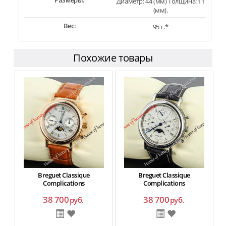
Размеры:
Диаметр: 44 (мм) Толщина: 11
(мм).
Вес:
95 г.*
Похожие товары
Breguet Classique
Breguet Classique
Complications
Complications
38 700
38 700
руб.
руб.