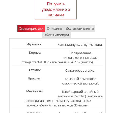
Получить
уведомление о
наличии
Характеристики
Описание
Доставка и оплата
Обмен и возврат
Функции:
Часы, Минуты, Секунды, Дата.
Корпус:
Полированная
гипоаллергенная сталь
стандарта 324 HL с напылением IPG 16k (золото).
Стекло:
Сапфировое стекло.
Браслет:
Кожаный ремешок с
классической застежкой.
Механизм:
Швейцарский серийный
механизм (IWC tm) : механика
с автоподзаводом (19 камней, частота 24 400
полуколебаний/час, запас хода 36 часов).