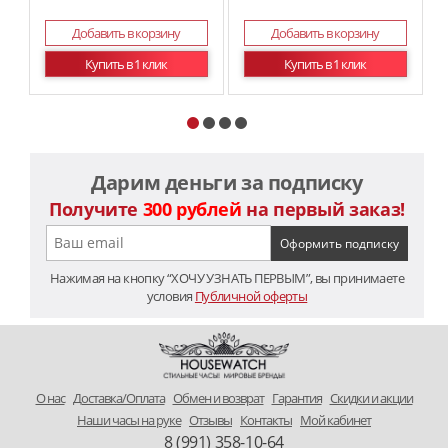
Добавить в корзину
Добавить в корзину
Купить в 1 клик
Купить в 1 клик
Дарим деньги за подписку
Получите
300 рублей
на первый заказ!
Нажимая на кнопку “ХОЧУ УЗНАТЬ ПЕРВЫМ”, вы принимаете
условия
Публичной оферты
O нас
Доставка/Оплата
Обмен и возврат
Гарантия
Скидки и акции
Наши часы на руке
Отзывы
Контакты
Мой кабинет
8 (991) 358-10-64