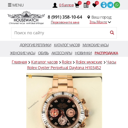
0
0
0
0
баллов
8 (991) 358-10-64
Ваш город:
Эль-Монте
Перезвоните мне
ДОРОГИЕ РЕПЛИКИ
КАТАЛОГ ЧАСОВ
МУЖСКИЕ ЧАСЫ
ЖЕНСКИЕ ЧАСЫ
ОБУВЬ
АКСЕССУАРЫ
НОВИНКИ
РАСПРОДАЖА
Главная
Каталог часов
Rolex
Rolex мужские
Часы
Rolex Oyster Perpetual Daytona H103452