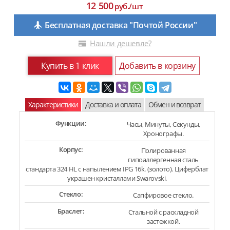
12 500
руб./шт
Бесплатная доставка "Почтой России"
Нашли дешевле?
Купить в 1 клик
Добавить в корзину
Характеристики
Доставка и оплата
Обмен и возврат
Функции:
Часы, Минуты, Секунды,
Хронографы.
Корпус:
Полированная
гипоаллергенная сталь
стандарта 324 HL с напылением IPG 16k. (золото). Циферблат
украшен кристаллами Swarovski.
Стекло:
Сапфировое стекло.
Браслет:
Стальной с раскладной
застежкой.