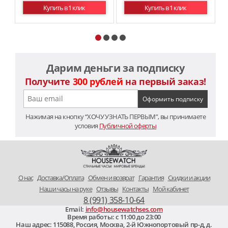
Купить в 1 клик
Купить в 1 клик
Дарим деньги за подписку
Получите
300 рублей
на первый заказ!
Нажимая на кнопку “ХОЧУ УЗНАТЬ ПЕРВЫМ”, вы принимаете
условия
Публичной оферты
O нас
Доставка/Оплата
Обмен и возврат
Гарантия
Скидки и акции
Наши часы на руке
Отзывы
Контакты
Мой кабинет
8 (991) 358-10-64
Email:
info@housewatchses.com
Время работы: c 11:00 до 23:00
Наш адрес:
115088
,
Россия, Москва
,
2-й Южнопортовый пр-д, д.