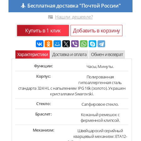
Бесплатная доставка "Почтой России"
Нашли дешевле?
Купить в 1 клик
Добавить в корзину
Характеристики
Доставка и оплата
Обмен и возврат
Функции:
Часы, Минуты.
Корпус:
Полированная
гипоаллергенная сталь
стандарта 324 HL с напылением IPG 16k (золото). Украшен
кристаллами Swarovski.
Стекло:
Сапфировое стекло.
Браслет:
Кожаный ремешок с
фирменной клипсой.
Механизм:
Швейцарский серийный
кварцевый механизм: ETA12-