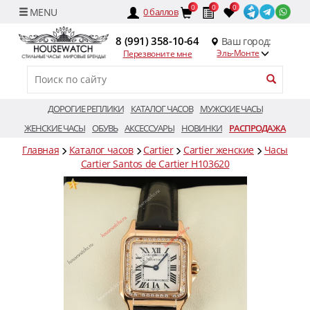
0
0
0
0
баллов
8 (991) 358-10-64
Ваш город:
Эль-Монте
Перезвоните мне
ДОРОГИЕ РЕПЛИКИ
КАТАЛОГ ЧАСОВ
МУЖСКИЕ ЧАСЫ
ЖЕНСКИЕ ЧАСЫ
ОБУВЬ
АКСЕССУАРЫ
НОВИНКИ
РАСПРОДАЖА
Главная
Каталог часов
Cartier
Cartier женские
Часы
Cartier Santos de Cartier H103620