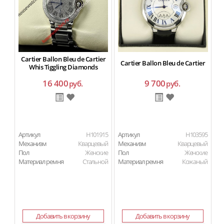
Cartier Ballon Bleu de Cartier
Cartier Ballon Bleu de Cartier
Whis Tiggling Diamonds
16 400
9 700
руб.
руб.
Артикул
H101915
Артикул
H103595
Ар
Механизм
Кварцевый
Механизм
Кварцевый
М
Пол
Женские
Пол
Женские
П
Материал ремня
Стальной
Материал ремня
Кожаный
Ма
Добавить в корзину
Добавить в корзину