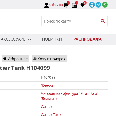
0
0
0
0
баллов
:
АКСЕССУАРЫ
НОВИНКИ
РАСПРОДАЖА
Избранное
Хочу в подарок
🎁
rtier Tank H104099
H104099
Женская
Часовая мануфактура "Zolant&co"
(Бельгия)
Cartier
Cartier Tank