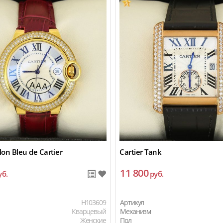
lon Bleu de Cartier
Cartier Tank
11 800
уб.
руб.
H103609
Артикул
Кварцевый
Механизм
Женские
Пол