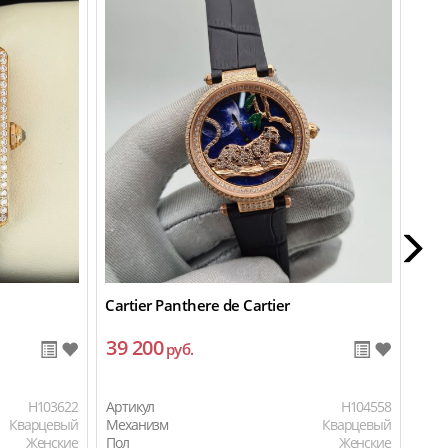
Cartier Panthere de Cartier
Cart
39 200
11
руб.
H103622
Артикул
H104558
Арти
Кварцевый
Механизм
Кварцевый
Мех
Женские
Пол
Женские
Пол