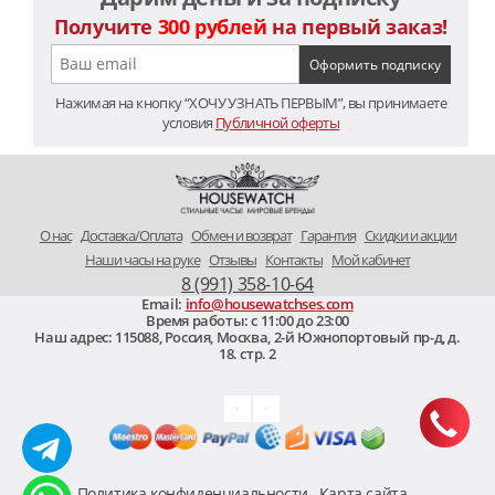
Получите
300 рублей
на первый заказ!
Нажимая на кнопку “ХОЧУ УЗНАТЬ ПЕРВЫМ”, вы принимаете
условия
Публичной оферты
O нас
Доставка/Оплата
Обмен и возврат
Гарантия
Скидки и акции
Наши часы на руке
Отзывы
Контакты
Мой кабинет
8 (991) 358-10-64
Email:
info@housewatchses.com
Время работы: c 11:00 до 23:00
Наш адрес:
115088
,
Россия, Москва
,
2-й Южнопортовый пр-д, д.
18. стр. 2
Политика конфиденциальности
Карта сайта