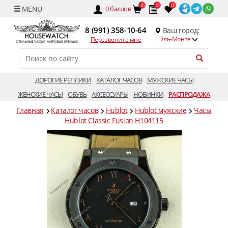
0
0
0
0
баллов
8 (991) 358-10-64
Ваш город:
Эль-Монте
Перезвоните мне
ДОРОГИЕ РЕПЛИКИ
КАТАЛОГ ЧАСОВ
МУЖСКИЕ ЧАСЫ
ЖЕНСКИЕ ЧАСЫ
ОБУВЬ
АКСЕССУАРЫ
НОВИНКИ
РАСПРОДАЖА
Главная
Каталог часов
Hublot
Hublot мужские
Часы
Hublot Classic Fusion H104115