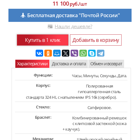
11 100
руб./шт
Бесплатная доставка "Почтой России"
Нашли дешевле?
Купить в 1 клик
Добавить в корзину
Характеристики
Доставка и оплата
Обмен и возврат
Функции:
Часы, Минуты, Секунды, Дата.
Корпус:
Полированная
гипоаллергенная сталь
стандарта 324 HL с напылением IPS 16k (серебро).
Стекло:
Сапфировое.
Браслет:
Комбинированный ремешок
с клипсовой застежкой (кожа
+ каучук).
Механизм:
Швейцарский серийный