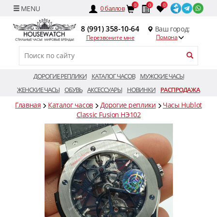
0
0
0
0
баллов
8 (991) 358-10-64
Ваш город:
Помона
Перезвоните мне
ДОРОГИЕ РЕПЛИКИ
КАТАЛОГ ЧАСОВ
МУЖСКИЕ ЧАСЫ
ЖЕНСКИЕ ЧАСЫ
ОБУВЬ
АКСЕССУАРЫ
НОВИНКИ
РАСПРОДАЖА
Главная
Каталог часов
Дорогие реплики
Часы Hublot
Classic Fusion HЭ102