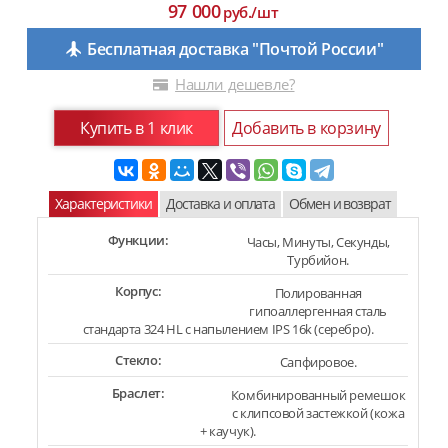
97 000
руб./шт
Бесплатная доставка "Почтой России"
Нашли дешевле?
Купить в 1 клик
Добавить в корзину
Характеристики
Доставка и оплата
Обмен и возврат
Функции:
Часы, Минуты, Секунды,
Турбийон.
Корпус:
Полированная
гипоаллергенная сталь
стандарта 324 HL с напылением IPS 16k (серебро).
Стекло:
Сапфировое.
Браслет:
Комбинированный ремешок
с клипсовой застежкой (кожа
+ каучук).