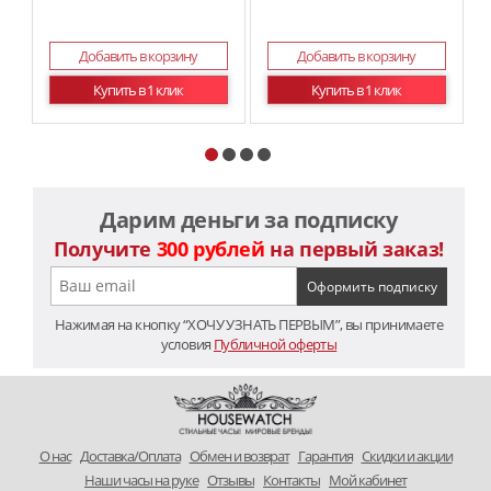
Добавить в корзину
Добавить в корзину
Купить в 1 клик
Купить в 1 клик
Дарим деньги за подписку
Получите
300 рублей
на первый заказ!
Нажимая на кнопку “ХОЧУ УЗНАТЬ ПЕРВЫМ”, вы принимаете
условия
Публичной оферты
O нас
Доставка/Оплата
Обмен и возврат
Гарантия
Скидки и акции
Наши часы на руке
Отзывы
Контакты
Мой кабинет