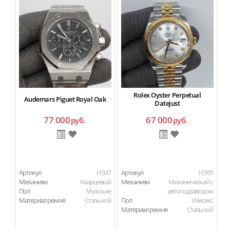
Rolex Oyster Perpetual
Audemars Piguet Royal Oak
Datejust
77 000
67 000
руб.
руб.
Артикул
HЭ37
Артикул
HЭ55
Ар
Механизм
Кварцевый
Механизм
Механический с
М
Пол
Мужские
автоподзаводом
П
Материал ремня
Стальной
Пол
Унисекс
Ма
Материал ремня
Стальной