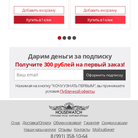
Добавить в корзину
Добавить в корзину
Купить в 1 клик
Купить в 1 клик
Дарим деньги за подписку
Получите
300 рублей
на первый заказ!
Нажимая на кнопку “ХОЧУ УЗНАТЬ ПЕРВЫМ”, вы принимаете
условия
Публичной оферты
O нас
Доставка/Оплата
Обмен и возврат
Гарантия
Скидки и акции
Наши часы на руке
Отзывы
Контакты
Мой кабинет
8 (991) 358-10-64