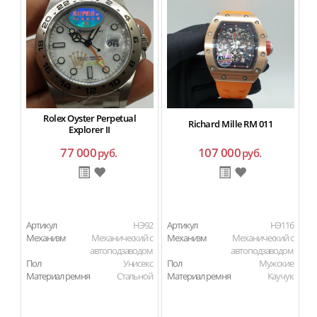
Rolex Oyster Perpetual
Richard Mille RM 011
Explorer II
77 000
107 000
руб.
руб.
Артикул
HЭ92
Артикул
HЭ116
Ар
Механизм
Механический с
Механизм
Механический с
М
автоподзаводом
автоподзаводом
Пол
Унисекс
Пол
Мужские
П
Материал ремня
Стальной
Материал ремня
Каучук
Ма