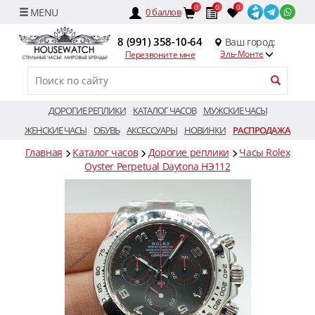
0
0
0
0
баллов
8 (991) 358-10-64
Ваш город:
Эль-Монте
Перезвоните мне
ДОРОГИЕ РЕПЛИКИ
КАТАЛОГ ЧАСОВ
МУЖСКИЕ ЧАСЫ
ЖЕНСКИЕ ЧАСЫ
ОБУВЬ
АКСЕССУАРЫ
НОВИНКИ
РАСПРОДАЖА
Главная
Каталог часов
Дорогие реплики
Часы Rolex
Oyster Perpetual Daytona HЭ112