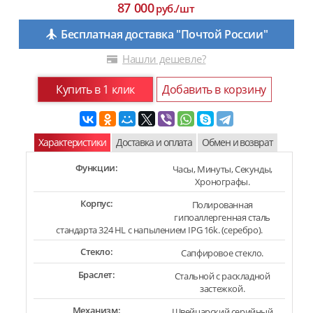
87 000
руб./шт
Бесплатная доставка "Почтой России"
Нашли дешевле?
Купить в 1 клик
Добавить в корзину
Характеристики
Доставка и оплата
Обмен и возврат
Функции:
Часы, Минуты, Секунды,
Хронографы.
Корпус:
Полированная
гипоаллергенная сталь
стандарта 324 HL с напылением IPG 16k. (серебро).
Стекло:
Сапфировое стекло.
Браслет:
Стальной с раскладной
застежкой.
Механизм:
Швейцарский серийный