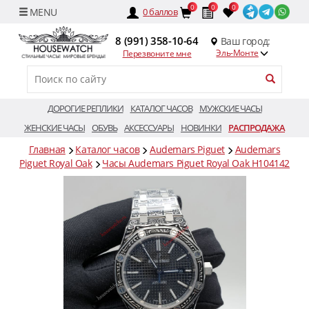
0
0
0
0
баллов
8 (991) 358-10-64
Ваш город:
Эль-Монте
Перезвоните мне
ДОРОГИЕ РЕПЛИКИ
КАТАЛОГ ЧАСОВ
МУЖСКИЕ ЧАСЫ
ЖЕНСКИЕ ЧАСЫ
ОБУВЬ
АКСЕССУАРЫ
НОВИНКИ
РАСПРОДАЖА
Главная
Каталог часов
Audemars Piguet
Audemars
Piguet Royal Oak
Часы Audemars Piguet Royal Oak H104142