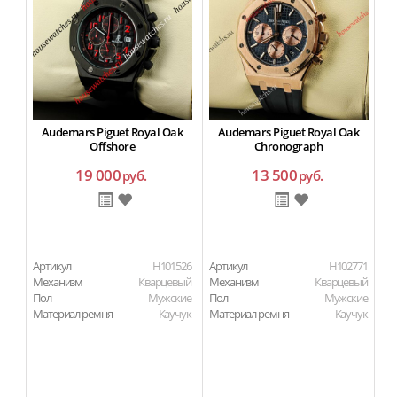
Audemars Piguet Royal Oak
Audemars Piguet Royal Oak
Offshore
Chronograph
19 000
13 500
руб.
руб.
Артикул
H101526
Артикул
H102771
Ар
Механизм
Кварцевый
Механизм
Кварцевый
М
Пол
Мужские
Пол
Мужские
Материал ремня
Каучук
Материал ремня
Каучук
П
Ма