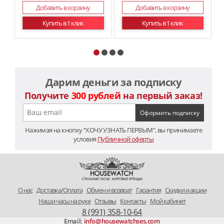
Добавить в корзину
Добавить в корзину
Купить в 1 клик
Купить в 1 клик
Дарим деньги за подписку
Получите
300 рублей
на первый заказ!
Нажимая на кнопку “ХОЧУ УЗНАТЬ ПЕРВЫМ”, вы принимаете
условия
Публичной оферты
O нас
Доставка/Оплата
Обмен и возврат
Гарантия
Скидки и акции
Наши часы на руке
Отзывы
Контакты
Мой кабинет
8 (991) 358-10-64
Email:
info@housewatchses.com