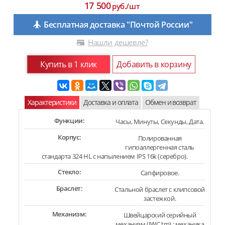
17 500
руб./шт
Бесплатная доставка "Почтой России"
Нашли дешевле?
Купить в 1 клик
Добавить в корзину
Характеристики
Доставка и оплата
Обмен и возврат
Функции:
Часы, Минуты, Секунды, Дата.
Корпус:
Полированная
гипоаллергенная сталь
стандарта 324 HL с напылением IPS 16k (серебро).
Стекло:
Сапфировое.
Браслет:
Стальной браслет с клипсовой
застежкой.
Механизм:
Швейцарский серийный
механизм (IWC tm) : механика