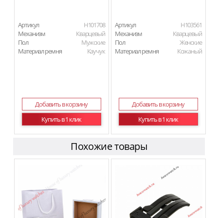
Артикул
H101708
Артикул
H103561
Механизм
Кварцевый
Механизм
Кварцевый
Пол
Мужские
Пол
Женские
Материал ремня
Каучук
Материал ремня
Кожаный
Добавить в корзину
Добавить в корзину
Купить в 1 клик
Купить в 1 клик
Похожие товары