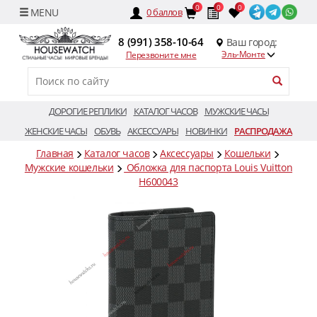
0
0
0
0
баллов
8 (991) 358-10-64
Ваш город:
Эль-Монте
Перезвоните мне
ДОРОГИЕ РЕПЛИКИ
КАТАЛОГ ЧАСОВ
МУЖСКИЕ ЧАСЫ
ЖЕНСКИЕ ЧАСЫ
ОБУВЬ
АКСЕССУАРЫ
НОВИНКИ
РАСПРОДАЖА
Главная
Каталог часов
Аксессуары
Кошельки
Мужские кошельки
Обложка для паспорта Louis Vuitton
H600043