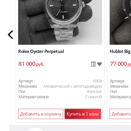
Rolex Oyster Perpetual
Hublot Big
81 000
77 000
руб.
р
Артикул
HЭ08
Артикул
Механизм
Механический с автоподзаводом
Механизм
Пол
Женские
Пол
Материал ремня
Стальной
Материал 
Добавить в корзину
Купить в 1 клик
Добавить