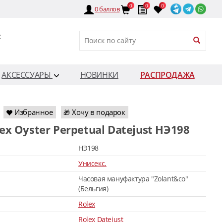
0
0
0
0
баллов
:
АКСЕССУАРЫ
НОВИНКИ
РАСПРОДАЖА
Избранное
Хочу в подарок
🎁
lex Oyster Perpetual Datejust HЭ198
HЭ198
Унисекс.
Часовая мануфактура "Zolant&co"
(Бельгия)
Rolex
Rolex Datejust