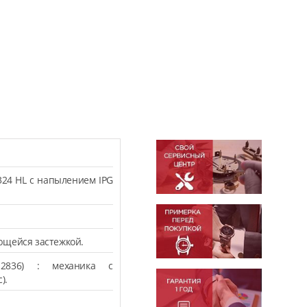
324 HL с напылением IPG
ющейся застежкой.
2836) : механика с
).