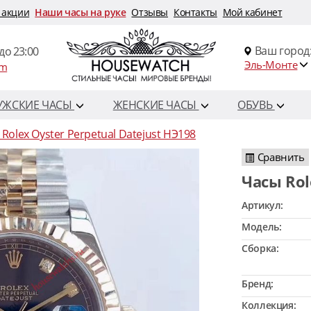
 акции
Наши часы на руке
Отзывы
Контакты
Мой кабинет
Ваш город
до 23:00
Эль-Монте
om
УЖСКИЕ ЧАСЫ
ЖЕНСКИЕ ЧАСЫ
ОБУВЬ
Rolex Oyster Perpetual Datejust HЭ198
Сравнить
Часы Ro
Артикул:
Модель:
Сборка:
Бренд:
Коллекция: