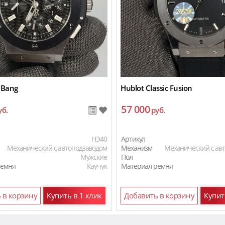
 Bang
Hublot Classic Fusion
57 000
уб.
руб.
HЭ40
Артикул
Механический с автоподзаводом
Механизм
Механический с ав
Мужские
Пол
ремня
Каучук
Материал ремня
Материал ремня
 в корзину
Купить в 1 клик
Добавить в корзину
Купит