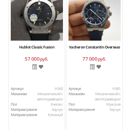
Hublot Classic Fusion
Vacheron Constantin Overseas
57 000
77 000
руб.
руб.
Артикул
HЭ43
Артикул
HЭ81
Ар
Механизм
Механический с
Механизм
Механический с
М
автоподзаводом
автоподзаводом
Пол
Унисекс
Пол
Мужские
П
Материал ремня
Каучук
Материал ремня
Каучук
Ма
Материал ремня
Кожаный