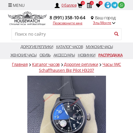
0
0
0
0
баллов
8 (991) 358-10-64
Ваш город:
Эль-Монте
Перезвоните мне
ДОРОГИЕ РЕПЛИКИ
КАТАЛОГ ЧАСОВ
МУЖСКИЕ ЧАСЫ
ЖЕНСКИЕ ЧАСЫ
ОБУВЬ
АКСЕССУАРЫ
НОВИНКИ
РАСПРОДАЖА
Главная
Каталог часов
Дорогие реплики
Часы IWC
Schaffhausen Big Pilot HЭ207