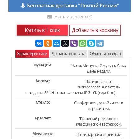
Бесплатная доставка "Почтой России"
Нашли дешевле?
Купить в 1 клик
Добавить в корзину
Характеристики
Доставка и оплата
Обмен и возврат
Функции:
Часы, Минуты, Секунды, Дата,
День недели.
Корпус:
Полированная
гипоаллергенная сталь
стандарта 324 HL с напылением IPG 16k (серебро).
Стекло:
Сапфировое, устойчивое к
царапинам.
Браслет:
Тканевый ремешок с
классической застежкой.
Механизм:
Швейцарский серийный