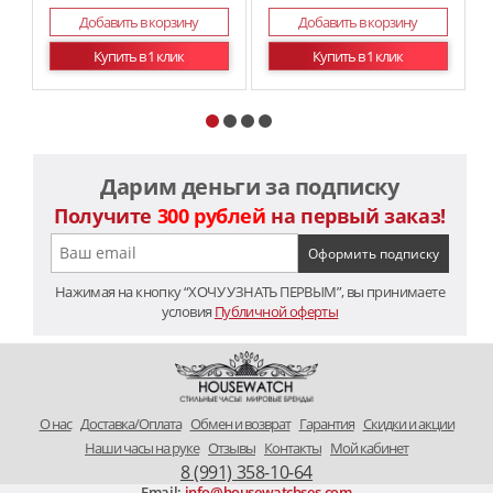
Добавить в корзину
Добавить в корзину
Купить в 1 клик
Купить в 1 клик
Дарим деньги за подписку
Получите
300 рублей
на первый заказ!
Нажимая на кнопку “ХОЧУ УЗНАТЬ ПЕРВЫМ”, вы принимаете
условия
Публичной оферты
O нас
Доставка/Оплата
Обмен и возврат
Гарантия
Скидки и акции
Наши часы на руке
Отзывы
Контакты
Мой кабинет
8 (991) 358-10-64
Email:
info@housewatchses.com