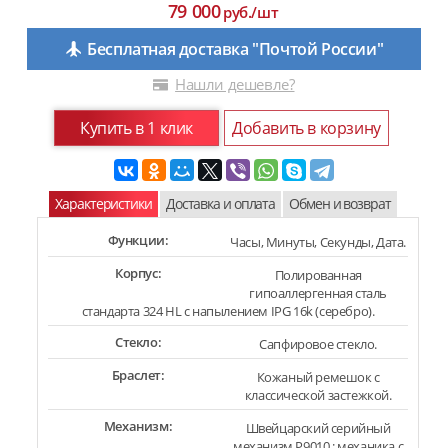
79 000
руб./шт
Бесплатная доставка "Почтой России"
Нашли дешевле?
Купить в 1 клик
Добавить в корзину
Характеристики
Доставка и оплата
Обмен и возврат
Функции:
Часы, Минуты, Секунды, Дата.
Корпус:
Полированная
гипоаллергенная сталь
стандарта 324 HL с напылением IPG 16k (серебро).
Стекло:
Сапфировое стекло.
Браслет:
Кожаный ремешок с
классической застежкой.
Механизм:
Швейцарский серийный
механизм P9010 : механика с