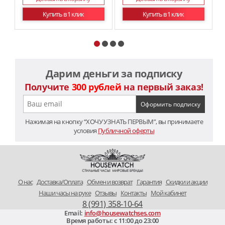
Купить в 1 клик
Купить в 1 клик
Дарим деньги за подписку
Получите
300 рублей
на первый заказ!
Нажимая на кнопку “ХОЧУ УЗНАТЬ ПЕРВЫМ”, вы принимаете
условия
Публичной оферты
O нас
Доставка/Оплата
Обмен и возврат
Гарантия
Скидки и акции
Наши часы на руке
Отзывы
Контакты
Мой кабинет
8 (991) 358-10-64
Email:
info@housewatchses.com
Время работы: c 11:00 до 23:00