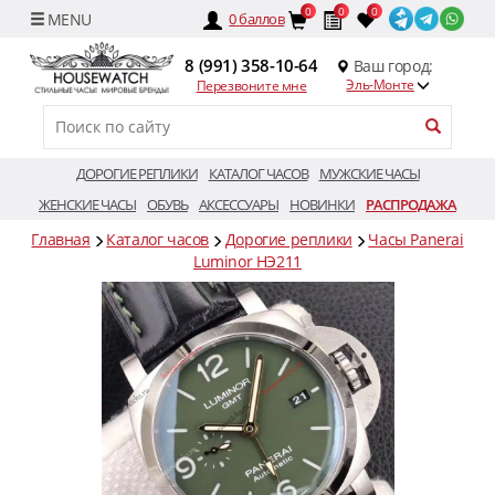
0
0
0
0
баллов
8 (991) 358-10-64
Ваш город:
Эль-Монте
Перезвоните мне
ДОРОГИЕ РЕПЛИКИ
КАТАЛОГ ЧАСОВ
МУЖСКИЕ ЧАСЫ
ЖЕНСКИЕ ЧАСЫ
ОБУВЬ
АКСЕССУАРЫ
НОВИНКИ
РАСПРОДАЖА
Главная
Каталог часов
Дорогие реплики
Часы Panerai
Luminor HЭ211