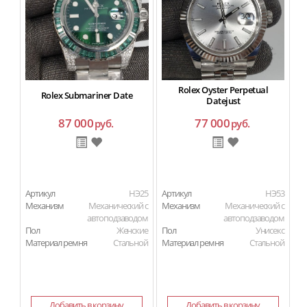
Rolex Oyster Perpetual
Rolex Submariner Date
Datejust
87 000
77 000
руб.
руб.
Артикул
HЭ25
Артикул
HЭ53
Ар
Механизм
Механический с
Механизм
Механический с
М
автоподзаводом
автоподзаводом
Пол
Женские
Пол
Унисекс
П
Материал ремня
Стальной
Материал ремня
Стальной
Ма
Добавить в корзину
Добавить в корзину