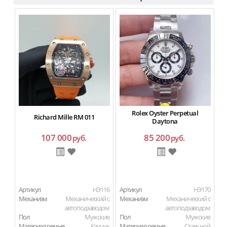
Rolex Oyster Perpetual
Richard Mille RM 011
Daytona
107 000
85 200
руб.
руб.
Артикул
HЭ116
Артикул
HЭ170
Ар
Механизм
Механический с
Механизм
Механический с
М
автоподзаводом
автоподзаводом
Пол
Мужские
Пол
Мужские
П
Материал ремня
Каучук
Материал ремня
Стальной
Ма