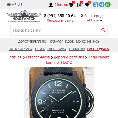
0
0
0
0
баллов
8 (991) 358-10-64
Ваш город:
Эль-Монте
Перезвоните мне
ДОРОГИЕ РЕПЛИКИ
КАТАЛОГ ЧАСОВ
МУЖСКИЕ ЧАСЫ
ЖЕНСКИЕ ЧАСЫ
ОБУВЬ
АКСЕССУАРЫ
НОВИНКИ
РАСПРОДАЖА
Главная
Каталог часов
Дорогие реплики
Часы Panerai
Luminor HЭ212