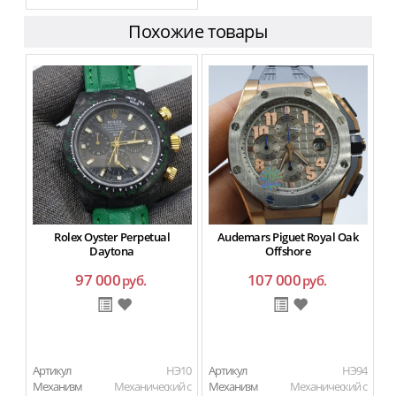
Похожие товары
Rolex Oyster Perpetual
Audemars Piguet Royal Oak
Daytona
Offshore
97 000
107 000
руб.
руб.
Артикул
HЭ10
Артикул
HЭ94
Ар
Механизм
Механический с
Механизм
Механический с
М