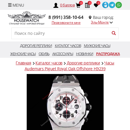
0
0
0
0
баллов
8 (991) 358-10-64
Ваш город:
Эль-Монте
Перезвоните мне
ДОРОГИЕ РЕПЛИКИ
КАТАЛОГ ЧАСОВ
МУЖСКИЕ ЧАСЫ
ЖЕНСКИЕ ЧАСЫ
ОБУВЬ
АКСЕССУАРЫ
НОВИНКИ
РАСПРОДАЖА
Главная
Каталог часов
Дорогие реплики
Часы
Audemars Piguet Royal Oak Offshore HЭ239