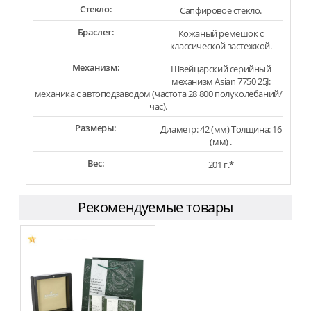
Стекло:
Сапфировое стекло.
Браслет:
Кожаный ремешок с
классической застежкой.
Механизм:
Швейцарский серийный
механизм Asian 7750 25J:
механика с автоподзаводом (частота 28 800 полуколебаний/
час).
Размеры:
Диаметр: 42 (мм) Толщина: 16
(мм) .
Вес:
201 г.*
Рекомендуемые товары