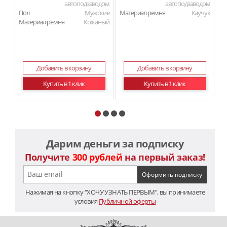
автоподзаводом
автоподзаводом
Пол
Мужские
Материал ремня
Каучук
П
Материал ремня
Кожаный
Ма
Ма
Добавить в корзину
Добавить в корзину
Купить в 1 клик
Купить в 1 клик
Дарим деньги за подписку
Получите
300 рублей
на первый заказ!
Нажимая на кнопку “ХОЧУ УЗНАТЬ ПЕРВЫМ”, вы принимаете
условия
Публичной оферты