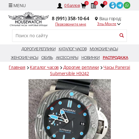
0
0
0
0
баллов
8 (991) 358-10-64
Ваш город:
Эль-Монте
Перезвоните мне
ДОРОГИЕ РЕПЛИКИ
КАТАЛОГ ЧАСОВ
МУЖСКИЕ ЧАСЫ
ЖЕНСКИЕ ЧАСЫ
ОБУВЬ
АКСЕССУАРЫ
НОВИНКИ
РАСПРОДАЖА
Главная
Каталог часов
Дорогие реплики
Часы Panerai
Submersible HЭ242