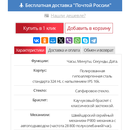
Бесплатная доставка "Почтой России"
Нашли дешевле?
Купить в 1 клик
Добавить в корзину
Характеристики
Доставка и оплата
Обмен и возврат
Функции:
Часы, Минуты, Секунды, Дата.
Корпус:
Полированная
гипоаллергенная сталь
стандарта 324 HL с напылением IPS 16k.
Стекло:
Сапфировое стекло.
Браслет:
Каучуковый браслет с
классической застежкой.
Механизм:
Швейцарский серийный
механизм P900: механика с
автоподзаводом (частота 28 800 полуколебаний/час).