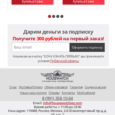
Купить в 1 клик
Купить в 1 клик
Дарим деньги за подписку
Получите
300 рублей
на первый заказ!
Нажимая на кнопку “ХОЧУ УЗНАТЬ ПЕРВЫМ”, вы принимаете
условия
Публичной оферты
O нас
Доставка/Оплата
Обмен и возврат
Гарантия
Скидки и акции
Наши часы на руке
Отзывы
Контакты
Мой кабинет
8 (991) 358-10-64
Email:
info@housewatchses.com
Время работы: c 11:00 до 23:00
Наш адрес:
115088
,
Россия, Москва
,
2-й Южнопортовый пр-д, д.
18. стр. 2