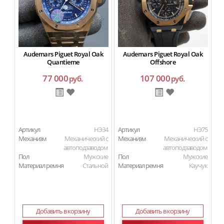
Audemars Piguet Royal Oak
Audemars Piguet Royal Oak
Quantieme
Offshore
77 000
107 000
руб.
руб.
Артикул
HЭ34
Артикул
HЭ75
Ар
Механизм
Механический с
Механизм
Механический с
М
автоподзаводом
автоподзаводом
Пол
Мужские
Пол
Мужские
П
Материал ремня
Стальной
Материал ремня
Каучук
Ма
Добавить в корзину
Добавить в корзину