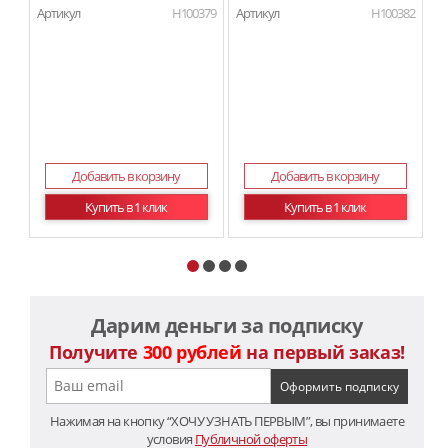
Артикул
H100379
Артикул
H100382
Ар
Добавить в корзину
Добавить в корзину
Купить в 1 клик
Купить в 1 клик
Дарим деньги за подписку
Получите
300 рублей
на первый заказ!
Нажимая на кнопку “ХОЧУ УЗНАТЬ ПЕРВЫМ”, вы принимаете
условия
Публичной оферты