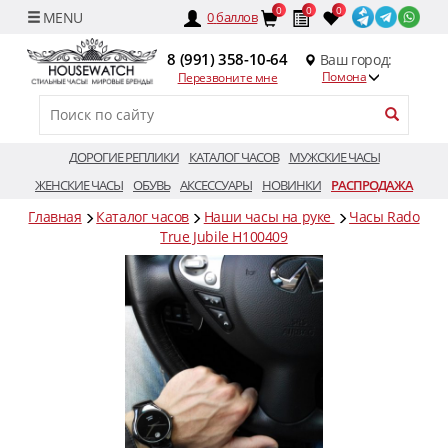
0
0
0
0
баллов
8 (991) 358-10-64
Ваш город:
Помона
Перезвоните мне
ДОРОГИЕ РЕПЛИКИ
КАТАЛОГ ЧАСОВ
МУЖСКИЕ ЧАСЫ
ЖЕНСКИЕ ЧАСЫ
ОБУВЬ
АКСЕССУАРЫ
НОВИНКИ
РАСПРОДАЖА
Главная
Каталог часов
Наши часы на руке
Часы Rado
True Jubile H100409