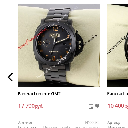
Panerai Luminor GMT
Panerai L
17 700
10 400
руб.
р
Артикул
H100932
Артикул
Механизм
Механический с автоподзаводом
Механизм