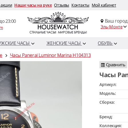
 акции
Наши часы на руке
Отзывы
Контакты
Мой кабинет
Ваш город
до 23:00
Эль-Монте
om
УЖСКИЕ ЧАСЫ
ЖЕНСКИЕ ЧАСЫ
ОБУВЬ
е
Часы Panerai Luminor Marina H104313
Сравнить
Часы Pa
Артикул:
Модель:
Сборка:
Бренд:
Коллекция: