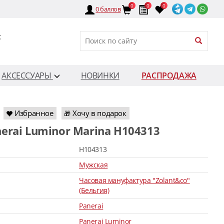
0
0
0
0
баллов
:
АКСЕССУАРЫ
НОВИНКИ
РАСПРОДАЖА
Избранное
Хочу в подарок
🎁
nerai Luminor Marina H104313
H104313
Мужская
Часовая мануфактура "Zolant&co"
(Бельгия)
Panerai
Panerai Luminor