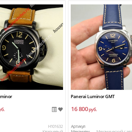
uminor
Panerai Luminor GMT
16 800
уб.
руб.
H101632
Артикул
Кварцевый
Механизм
Механический с ав