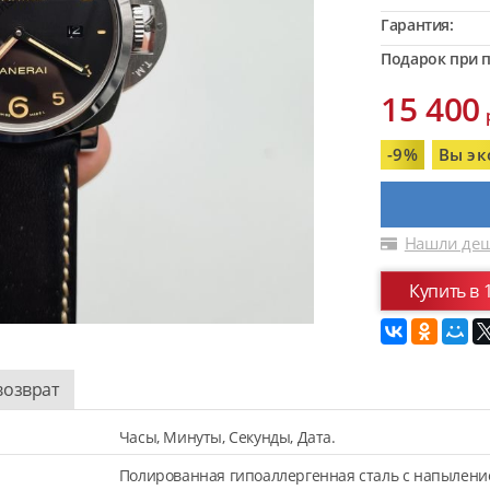
Гарантия:
Подарок при п
15 400
-9%
Вы эк
Нашли деш
Купить в 
возврат
Часы, Минуты, Секунды, Дата.
Полированная гипоаллергенная сталь с напыление