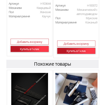
Артикул
H103644
Артикул
H100072
Механизм
Кварцевый
Механизм
Механический с
Пол
Женские
автоподзаводом
Материал ремня
Каучук
Пол
Мужские
Материал ремня
Кожаный
Добавить в корзину
Добавить в корзину
Купить в 1 клик
Купить в 1 клик
Похожие товары