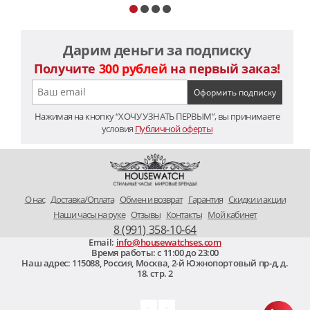
Дарим деньги за подписку
Получите
300 рублей
на первый заказ!
Нажимая на кнопку “ХОЧУ УЗНАТЬ ПЕРВЫМ”, вы принимаете
условия
Публичной оферты
O нас
Доставка/Оплата
Обмен и возврат
Гарантия
Скидки и акции
Наши часы на руке
Отзывы
Контакты
Мой кабинет
8 (991) 358-10-64
Email:
info@housewatchses.com
Время работы: c 11:00 до 23:00
Наш адрес:
115088
,
Россия, Москва
,
2-й Южнопортовый пр-д, д.
18. стр. 2