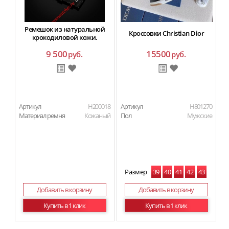
Ремешок из натуральной
Кроссовки Christian Dior
крокодиловой кожи.
9 500
15500
руб.
руб.
Артикул
H200018
Артикул
H801270
Ар
Материал ремня
Кожаный
Пол
Мужские
П
Размер
39
40
41
42
43
44
45
Добавить в корзину
Добавить в корзину
Купить в 1 клик
Купить в 1 клик