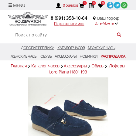
0
0
0
0
баллов
8 (991) 358-10-64
Ваш город:
Эль-Монте
Перезвоните мне
ДОРОГИЕ РЕПЛИКИ
КАТАЛОГ ЧАСОВ
МУЖСКИЕ ЧАСЫ
ЖЕНСКИЕ ЧАСЫ
ОБУВЬ
АКСЕССУАРЫ
НОВИНКИ
РАСПРОДАЖА
Главная
Каталог часов
Аксессуары
Обувь
Лоферы
Loro Piana H801193