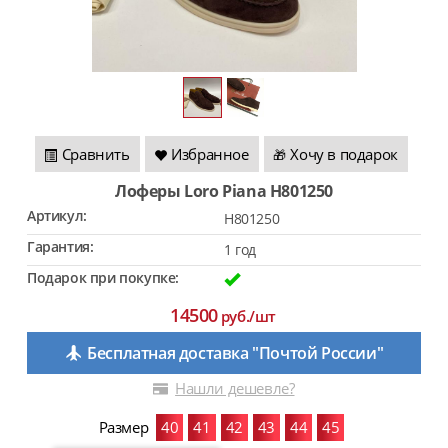
Сравнить
Избранное
Хочу в подарок
🎁
Лоферы Loro Piana H801250
Артикул:
H801250
Гарантия:
1 год
Подарок при покупке:
14500
руб./шт
Бесплатная доставка "Почтой России"
Нашли дешевле?
Размер
40
41
42
43
44
45