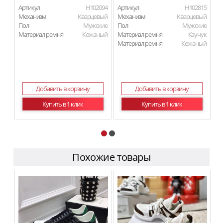
Артикул
H102094
Артикул
H102815
Ар
Механизм
Кварцевый
Механизм
Кварцевый
М
Пол
Мужские
Пол
Мужские
Материал ремня
Кожаный
Материал ремня
Каучук
П
Материал ремня
Кожаный
Ма
Добавить в корзину
Добавить в корзину
Купить в 1 клик
Купить в 1 клик
Похожие товары