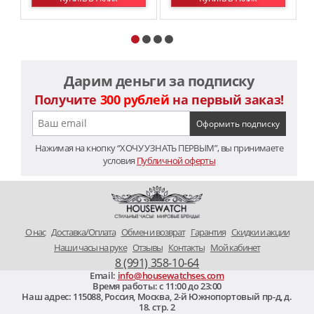
Дарим деньги за подписку
Получите
300 рублей
на первый заказ!
Нажимая на кнопку “ХОЧУ УЗНАТЬ ПЕРВЫМ”, вы принимаете
условия
Публичной оферты
O нас
Доставка/Оплата
Обмен и возврат
Гарантия
Скидки и акции
Наши часы на руке
Отзывы
Контакты
Мой кабинет
8 (991) 358-10-64
Email:
info@housewatchses.com
Время работы: c 11:00 до 23:00
Наш адрес:
115088
,
Россия, Москва
,
2-й Южнопортовый пр-д, д.
18. стр. 2