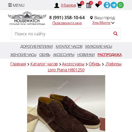
0
0
0
0
баллов
8 (991) 358-10-64
Ваш город:
Эль-Монте
Перезвоните мне
ДОРОГИЕ РЕПЛИКИ
КАТАЛОГ ЧАСОВ
МУЖСКИЕ ЧАСЫ
ЖЕНСКИЕ ЧАСЫ
ОБУВЬ
АКСЕССУАРЫ
НОВИНКИ
РАСПРОДАЖА
Главная
Каталог часов
Аксессуары
Обувь
Лоферы
Loro Piana H801250