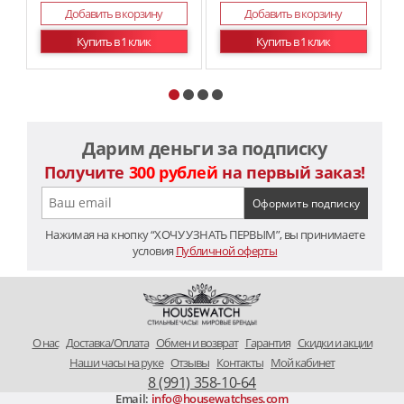
Добавить в корзину
Добавить в корзину
Купить в 1 клик
Купить в 1 клик
Дарим деньги за подписку
Получите
300 рублей
на первый заказ!
Нажимая на кнопку “ХОЧУ УЗНАТЬ ПЕРВЫМ”, вы принимаете
условия
Публичной оферты
O нас
Доставка/Оплата
Обмен и возврат
Гарантия
Скидки и акции
Наши часы на руке
Отзывы
Контакты
Мой кабинет
8 (991) 358-10-64
Email:
info@housewatchses.com