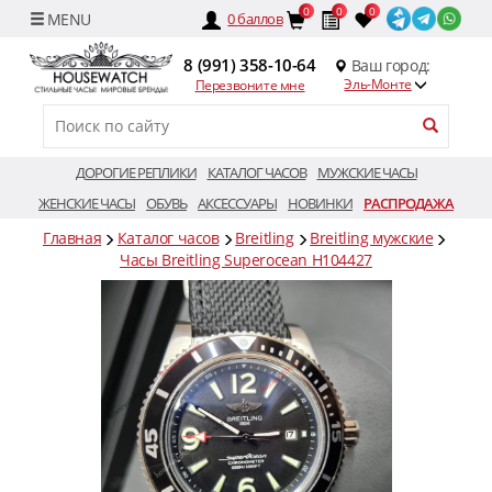
0
0
0
0
баллов
8 (991) 358-10-64
Ваш город:
Эль-Монте
Перезвоните мне
ДОРОГИЕ РЕПЛИКИ
КАТАЛОГ ЧАСОВ
МУЖСКИЕ ЧАСЫ
ЖЕНСКИЕ ЧАСЫ
ОБУВЬ
АКСЕССУАРЫ
НОВИНКИ
РАСПРОДАЖА
Главная
Каталог часов
Breitling
Breitling мужские
Часы Breitling Superocean H104427