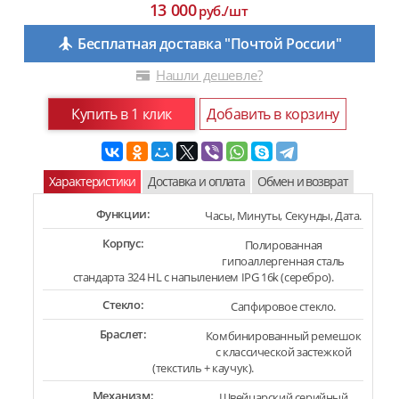
13 000
руб./шт
Бесплатная доставка "Почтой России"
Нашли дешевле?
Купить в 1 клик
Добавить в корзину
Характеристики
Доставка и оплата
Обмен и возврат
Функции:
Часы, Минуты, Секунды, Дата.
Корпус:
Полированная
гипоаллергенная сталь
стандарта 324 HL с напылением IPG 16k (серебро).
Стекло:
Сапфировое стекло.
Браслет:
Комбинированный ремешок
с классической застежкой
(текстиль + каучук).
Механизм:
Швейцарский серийный