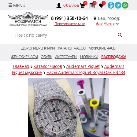
0
0
0
0
баллов
8 (991) 358-10-64
Ваш город:
Эль-Монте
Перезвоните мне
ДОРОГИЕ РЕПЛИКИ
КАТАЛОГ ЧАСОВ
МУЖСКИЕ ЧАСЫ
ЖЕНСКИЕ ЧАСЫ
ОБУВЬ
АКСЕССУАРЫ
НОВИНКИ
РАСПРОДАЖА
Главная
Каталог часов
Audemars Piguet
Audemars
Piguet мужские
Часы Audemars Piguet Royal Oak HЭ484