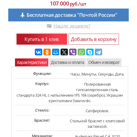
107 000
руб./шт
Бесплатная доставка "Почтой России"
Нашли дешевле?
Купить в 1 клик
Добавить в корзину
Характеристики
Доставка и оплата
Обмен и возврат
Функции:
Часы, Минуты, Секунды, Дата.
Корпус:
Полированная
гипоаллергенная сталь
стандарта 324 HL с напылением IPS 16k (серебро). Украшен
кристаллами Swarovski.
Стекло:
Сапфировое.
Браслет:
Стальной браслет с клипсовой
застежкой.
Механизм:
Audemars Piguet Cal. 3120