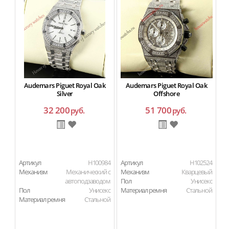
Audemars Piguet Royal Oak
Audemars Piguet Royal Oak
Silver
Offshore
32 200
51 700
руб.
руб.
Артикул
H100984
Артикул
H102524
Ар
Механизм
Механический с
Механизм
Кварцевый
М
автоподзаводом
Пол
Унисекс
П
Пол
Унисекс
Материал ремня
Стальной
Ма
Материал ремня
Стальной