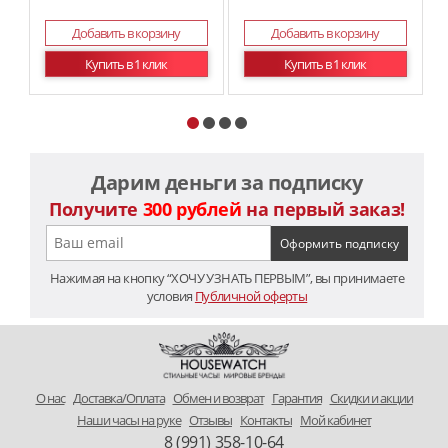
Добавить в корзину
Добавить в корзину
Купить в 1 клик
Купить в 1 клик
Дарим деньги за подписку
Получите
300 рублей
на первый заказ!
Нажимая на кнопку “ХОЧУ УЗНАТЬ ПЕРВЫМ”, вы принимаете
условия
Публичной оферты
O нас
Доставка/Оплата
Обмен и возврат
Гарантия
Скидки и акции
Наши часы на руке
Отзывы
Контакты
Мой кабинет
8 (991) 358-10-64